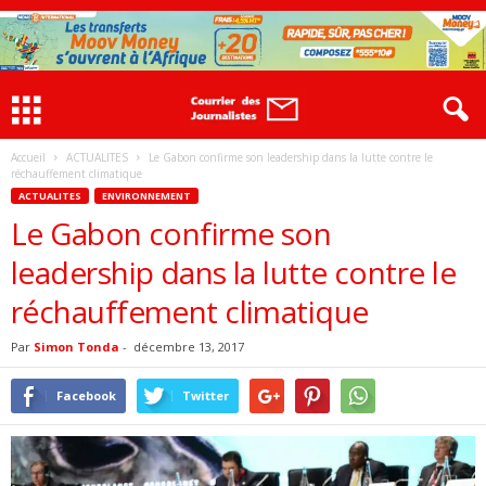
Accueil
ACTUALITES
Le Gabon confirme son leadership dans la lutte contre le
réchauffement climatique
ACTUALITES
ENVIRONNEMENT
Le Gabon confirme son
leadership dans la lutte contre le
réchauffement climatique
Par
Simon Tonda
-
décembre 13, 2017
Facebook
Twitter