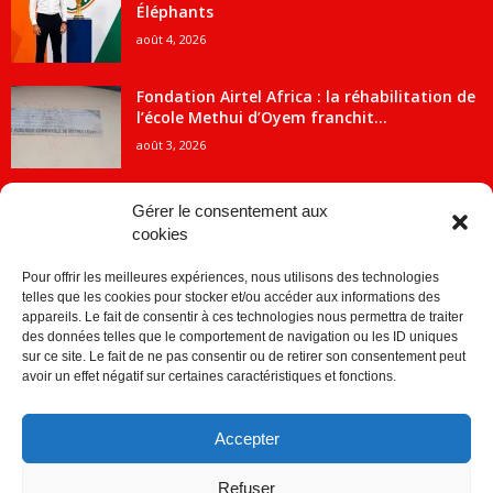
Éléphants
août 4, 2026
Fondation Airtel Africa : la réhabilitation de
l’école Methui d’Oyem franchit...
août 3, 2026
Gérer le consentement aux
cookies
CATÉGORIE POPULAIRE
Pour offrir les meilleures expériences, nous utilisons des technologies
5707
ACTUALITES
telles que les cookies pour stocker et/ou accéder aux informations des
2091
Economie
appareils. Le fait de consentir à ces technologies nous permettra de traiter
des données telles que le comportement de navigation ou les ID uniques
1840
Politique
sur ce site. Le fait de ne pas consentir ou de retirer son consentement peut
avoir un effet négatif sur certaines caractéristiques et fonctions.
882
Société
859
Sport
Accepter
280
Education
256
Environnement
Refuser