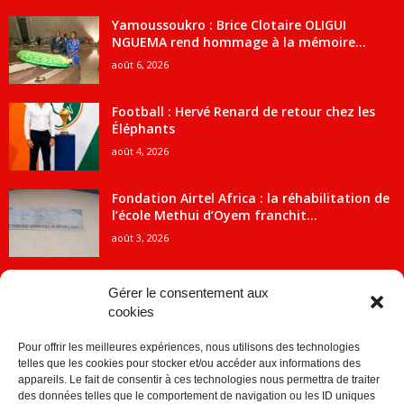
Yamoussoukro : Brice Clotaire OLIGUI
NGUEMA rend hommage à la mémoire...
août 6, 2026
Football : Hervé Renard de retour chez les
Éléphants
août 4, 2026
Fondation Airtel Africa : la réhabilitation de
l’école Methui d’Oyem franchit...
août 3, 2026
Gérer le consentement aux
cookies
CATÉGORIE POPULAIRE
Pour offrir les meilleures expériences, nous utilisons des technologies
5707
ACTUALITES
telles que les cookies pour stocker et/ou accéder aux informations des
2091
Economie
appareils. Le fait de consentir à ces technologies nous permettra de traiter
des données telles que le comportement de navigation ou les ID uniques
1840