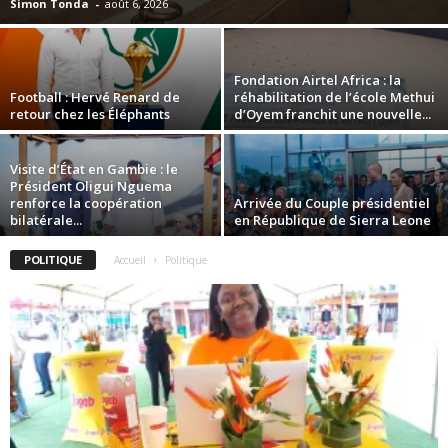
Simon Tonda
-
août 6, 2026
Fondation Airtel Africa : la
Football : Hervé Renard de
réhabilitation de l’école Methui
retour chez les Éléphants
d’Oyem franchit une nouvelle...
Visite d’État en Gambie : le
Président Oligui Nguema
renforce la coopération
Arrivée du Couple présidentiel
bilatérale...
en République de Sierra Leone
POLITIQUE
Accueil
Politique