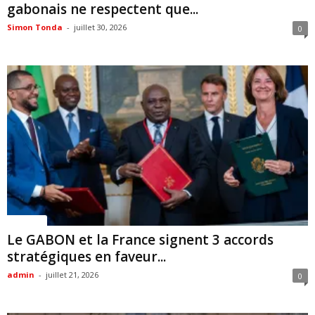
gabonais ne respectent que...
Simon Tonda
-
juillet 30, 2026
0
Politique
Le GABON et la France signent 3 accords
stratégiques en faveur...
admin
-
juillet 21, 2026
0