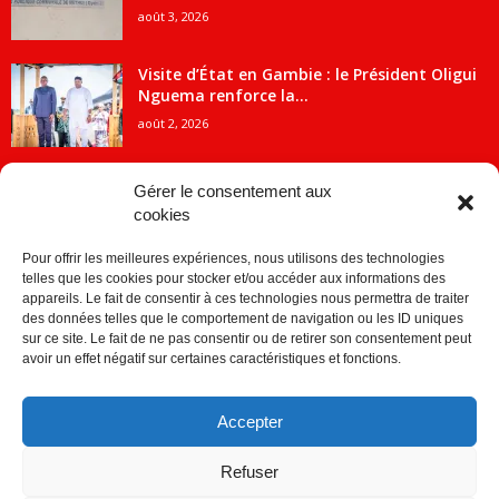
août 3, 2026
Visite d’État en Gambie : le Président Oligui
Nguema renforce la...
août 2, 2026
Gérer le consentement aux
cookies
CATÉGORIE POPULAIRE
Pour offrir les meilleures expériences, nous utilisons des technologies
5707
ACTUALITES
telles que les cookies pour stocker et/ou accéder aux informations des
2091
Economie
appareils. Le fait de consentir à ces technologies nous permettra de traiter
des données telles que le comportement de navigation ou les ID uniques
1839
Politique
sur ce site. Le fait de ne pas consentir ou de retirer son consentement peut
avoir un effet négatif sur certaines caractéristiques et fonctions.
882
Société
859
Sport
Accepter
280
Education
256
Environnement
Refuser