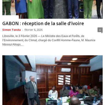
ACTUALITES
GABON : réception de la salle d’ivoire
Simon Tonda
-
février 6, 2026
0
Libreville, le 3 Février 2026 — Le Ministre des Eaux et Forêts, de
l’Environnement, du Climat, chargé du Conflit Homme-Faune, M. Maurice
Ntossui Allogo,...