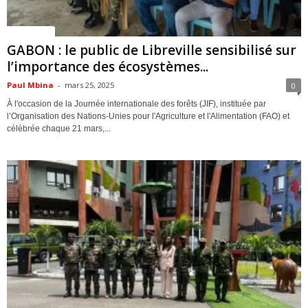
ACTUALITES
GABON : le public de Libreville sensibilisé sur
l’importance des écosystèmes...
Paul Mbina
-
mars 25, 2025
0
À l'occasion de la Journée internationale des forêts (JIF), instituée par
l’Organisation des Nations-Unies pour l'Agriculture et l'Alimentation (FAO) et
célébrée chaque 21 mars,...