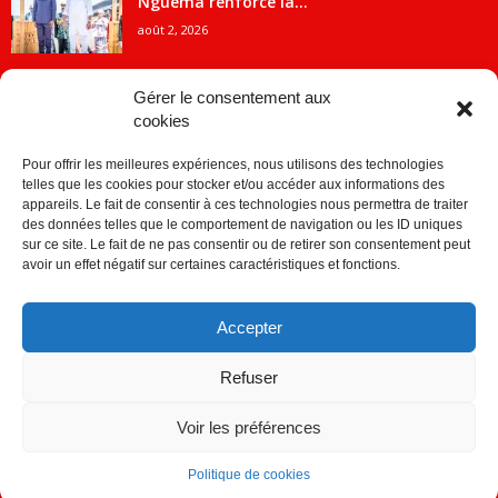
Nguema renforce la...
août 2, 2026
Gérer le consentement aux
cookies
CATÉGORIE POPULAIRE
Pour offrir les meilleures expériences, nous utilisons des technologies
5707
ACTUALITES
telles que les cookies pour stocker et/ou accéder aux informations des
2091
Economie
appareils. Le fait de consentir à ces technologies nous permettra de traiter
des données telles que le comportement de navigation ou les ID uniques
1839
Politique
sur ce site. Le fait de ne pas consentir ou de retirer son consentement peut
avoir un effet négatif sur certaines caractéristiques et fonctions.
882
Société
859
Sport
Accepter
280
Education
256
Environnement
Refuser
Voir les préférences
Politique de cookies
© © Copyright 2014 - CDJ Médias - tous droits reservés