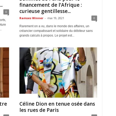
..
financement de l’Afrique :
curieuse gentillesse...
0
Ramses Winner
-
mai 19, 2021
0
orts,
ture
Rarement on a vu, dans le monde des affaires, un
.
créancier compatissant et solidaire du débiteur sans
grands calculs à propos. Le projet est...
ACTUALITES
tre
Céline Dion en tenue osée dans
les rues de Paris