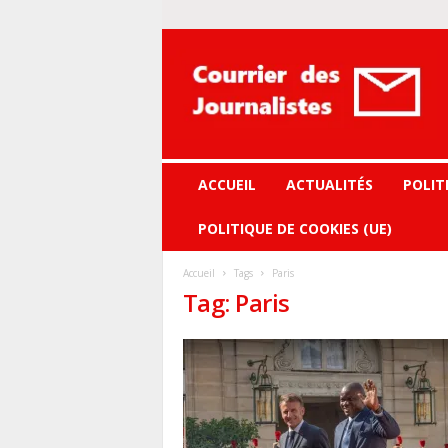
Courrier
des
journalistes
ACCUEIL
ACTUALITÉS
POLIT
POLITIQUE DE COOKIES (UE)
Accueil
Tags
Paris
Tag: Paris