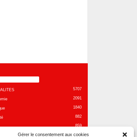
TÉGORIE POPULAIRE
5707
ALITES
2091
omie
1840
que
882
té
859
Gérer le consentement aux cookies
280
tion