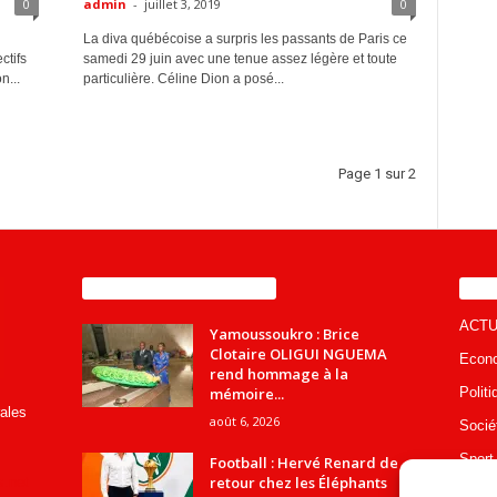
0
admin
-
juillet 3, 2019
0
La diva québécoise a surpris les passants de Paris ce
ctifs
samedi 29 juin avec une tenue assez légère et toute
n...
particulière. Céline Dion a posé...
Page 1 sur 2
ENCORE PLUS D'ARTICLES
CA
ACTU
Yamoussoukro : Brice
Clotaire OLIGUI NGUEMA
Econ
rend hommage à la
mémoire...
Politi
rales
août 6, 2026
Socié
Sport
Football : Hervé Renard de
retour chez les Éléphants
s.net
Educa