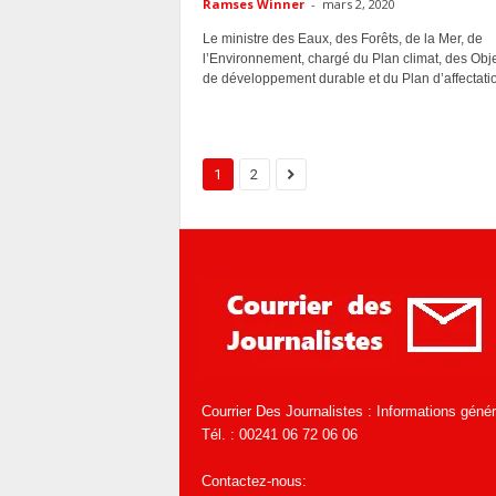
Ramses Winner
-
mars 2, 2020
Le ministre des Eaux, des Forêts, de la Mer, de
l’Environnement, chargé du Plan climat, des Obje
de développement durable et du Plan d’affectatio
1
2
Courrier Des Journalistes : Informations géné
Tél. : 00241 06 72 06 06
Contactez-nous:
infos@courrierdesjournaliste