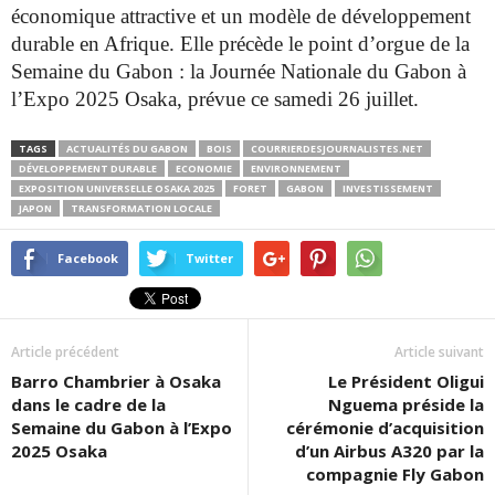
économique attractive et un modèle de développement
durable en Afrique. Elle précède le point d’orgue de la
Semaine du
Gabon : la Journée Nationale du Gabon à
l’Expo 2025 Osaka, prévue
ce samedi 26 juillet.
TAGS
ACTUALITÉS DU GABON
BOIS
COURRIERDESJOURNALISTES.NET
DÉVELOPPEMENT DURABLE
ECONOMIE
ENVIRONNEMENT
EXPOSITION UNIVERSELLE OSAKA 2025
FORET
GABON
INVESTISSEMENT
JAPON
TRANSFORMATION LOCALE
Facebook
Twitter
Article précédent
Article suivant
Barro Chambrier à Osaka
Le Président Oligui
dans le cadre de la
Nguema préside la
Semaine du Gabon à l’Expo
cérémonie d’acquisition
2025 Osaka
d’un Airbus A320 par la
compagnie Fly Gabon