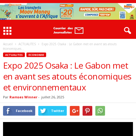
Accueil
ACTUALITES
Expo 2025 Osaka : Le Gabon met en avant ses atouts
économiques...
ACTUALITES
ECONOMIE
Expo 2025 Osaka : Le Gabon met
en avant ses atouts économiques
et environnementaux
Par
Ramses Winner
-
juillet 26, 2025
Facebook
Twitter