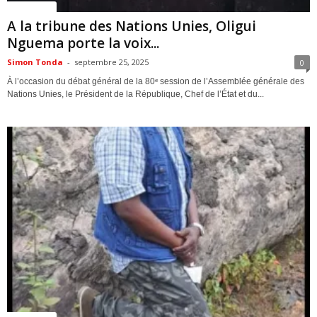
ACTUALITES
A la tribune des Nations Unies, Oligui
Nguema porte la voix...
Simon Tonda
-
septembre 25, 2025
0
À l’occasion du débat général de la 80ᵉ session de l’Assemblée générale des
Nations Unies, le Président de la République, Chef de l’État et du...
ACTUALITES