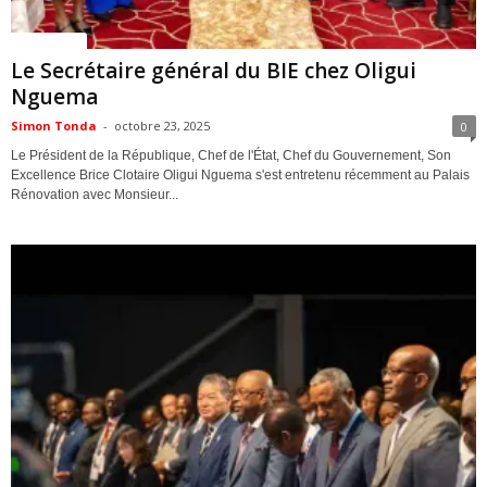
ACTUALITES
Le Secrétaire général du BIE chez Oligui
Nguema
Simon Tonda
-
octobre 23, 2025
0
Le Président de la République, Chef de l'État, Chef du Gouvernement, Son
Excellence Brice Clotaire Oligui Nguema s'est entretenu récemment au Palais
Rénovation avec Monsieur...