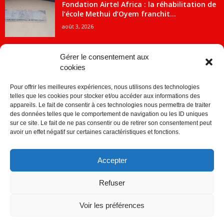
Fondation Airtel Africa : la réhabilitation de
l’école Methui d’Oyem franchit...
août 3, 2026
Gérer le consentement aux
cookies
CATÉGORIE POPULAIRE
Pour offrir les meilleures expériences, nous utilisons des technologies
5707
ACTUALITES
telles que les cookies pour stocker et/ou accéder aux informations des
2091
Economie
appareils. Le fait de consentir à ces technologies nous permettra de traiter
des données telles que le comportement de navigation ou les ID uniques
1840
Politique
sur ce site. Le fait de ne pas consentir ou de retirer son consentement peut
avoir un effet négatif sur certaines caractéristiques et fonctions.
882
Société
859
Sport
Accepter
280
Education
256
Environnement
Refuser
Voir les préférences