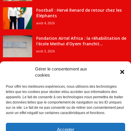
Football : Hervé Renard de retour chez les
Éléphants
août 4, 2026
Fondation Airtel Africa : la réhabilitation de
l’école Methui d’Oyem franchit...
août 3, 2026
Gérer le consentement aux
cookies
CATÉGORIE POPULAIRE
Pour offrir les meilleures expériences, nous utilisons des technologies
5707
ACTUALITES
telles que les cookies pour stocker et/ou accéder aux informations des
2091
Economie
appareils. Le fait de consentir à ces technologies nous permettra de traiter
des données telles que le comportement de navigation ou les ID uniques
1840
Politique
sur ce site. Le fait de ne pas consentir ou de retirer son consentement peut
avoir un effet négatif sur certaines caractéristiques et fonctions.
882
Société
859
Sport
Accepter
280