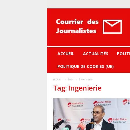
Courrier
des
journalistes
ACCUEIL
ACTUALITÉS
POLIT
POLITIQUE DE COOKIES (UE)
Accueil
Tags
Ingenierie
Tag: Ingenierie