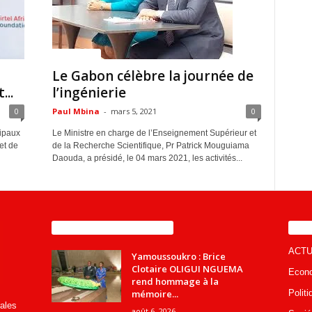
ACTUALITES
Le Gabon célèbre la journée de
...
l’ingénierie
0
Paul Mbina
-
mars 5, 2021
0
cipaux
Le Ministre en charge de l’Enseignement Supérieur et
et de
de la Recherche Scientifique, Pr Patrick Mouguiama
Daouda, a présidé, le 04 mars 2021, les activités...
ENCORE PLUS D'ARTICLES
CA
ACTU
Yamoussoukro : Brice
Clotaire OLIGUI NGUEMA
Econ
rend hommage à la
mémoire...
Politi
rales
août 6, 2026