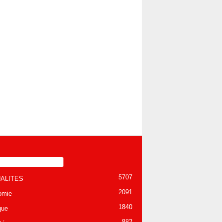
TÉGORIE POPULAIRE
5707
ALITES
2091
omie
1840
que
882