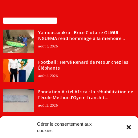
ENCORE PLUS D'ARTICLES
Yamoussoukro : Brice Clotaire OLIGUI
NGUEMA rend hommage à la mémoire...
août 6, 2026
Football : Hervé Renard de retour chez les
Éléphants
août 4, 2026
Fondation Airtel Africa : la réhabilitation de
l’école Methui d’Oyem franchit...
août 3, 2026
Gérer le consentement aux
cookies
CATÉGORIE POPULAIRE