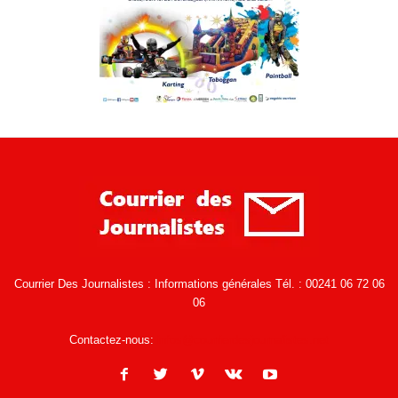
Courrier Des Journalistes : Informations générales Tél. : 00241 06 72 06
06
Contactez-nous:
infos@courrierdesjournalistes.net