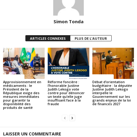
Simon Tonda
ARTICLES CONNEXES
PLUS DE L'AUTEUR
ACTUALITES
ACTUALITES
ACTUALITES
Approvisionnement en
Réforme foncière :
Débat d’orientation
médicaments : le
l’honorable Justine
budgétaire : la députée
Président de la
Judith Lekogo vote
Justine Judith Lekogo
République exige des
contre pour dénoncer
interpelle le
mesures immédiates
un texte qu’elle juge
Gouvernement sur les
pour garantir la
insuffisant face à la
grands enjeux de la loi
disponibilité des
fraude
de finances 2027
produits de santé
LAISSER UN COMMENTAIRE