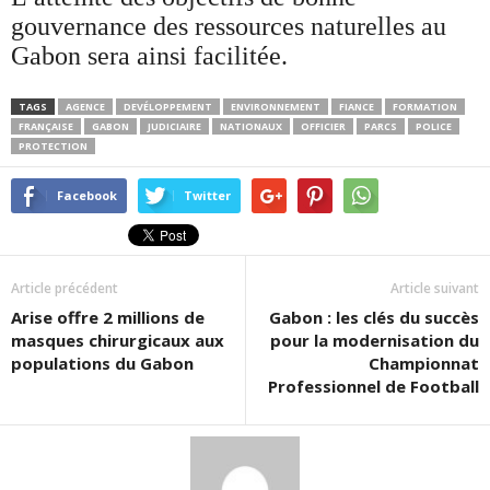
gouvernance des ressources naturelles au
Gabon sera ainsi facilitée.
TAGS
AGENCE
DEVÉLOPPEMENT
ENVIRONNEMENT
FIANCE
FORMATION
FRANÇAISE
GABON
JUDICIAIRE
NATIONAUX
OFFICIER
PARCS
POLICE
PROTECTION
Facebook
Twitter
Article précédent
Article suivant
Arise offre 2 millions de
Gabon : les clés du succès
masques chirurgicaux aux
pour la modernisation du
populations du Gabon
Championnat
Professionnel de Football