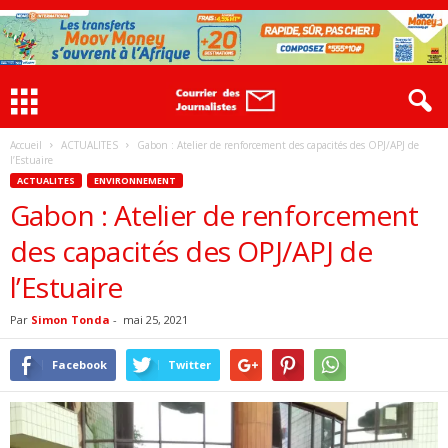
Accueil
ACTUALITES
Gabon : Atelier de renforcement des capacités des OPJ/APJ de
l’Estuaire
ACTUALITES
ENVIRONNEMENT
Gabon : Atelier de renforcement
des capacités des OPJ/APJ de
l’Estuaire
Par
Simon Tonda
-
mai 25, 2021
Facebook
Twitter