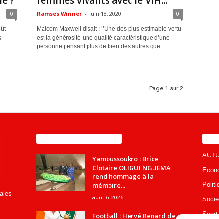
le ?
femmes vivants avec le VIH...
0
Ramses Winner
-
juin 18, 2020
0
oût
Malcom Maxwell disait : ‘’Une des plus estimable vertu
s
est la générosité-une qualité caractéristique d’une
personne pensant plus de bien des autres que...
Page 1 sur 2
ENCORE PLUS D'ARTICLES
CA
ACTU
Yamoussoukro : Brice
Clotaire OLIGUI NGUEMA
Econ
rend hommage à la
mémoire...
Politi
rales
août 6, 2026
Socié
Sport
Football : Hervé Renard de