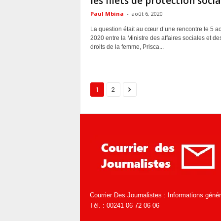
les filets de protection socia
Paul Mbina
-
août 6, 2020
La question était au cœur d’une rencontre le 5 a
2020 entre la Ministre des affaires sociales et de
droits de la femme, Prisca...
1
2
Courrier Des Journalistes : Informations géné
Tél. : 00241 06 72 06 06