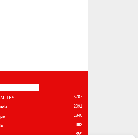
TÉGORIE POPULAIRE
5707
ALITES
2091
omie
1840
que
882
té
859