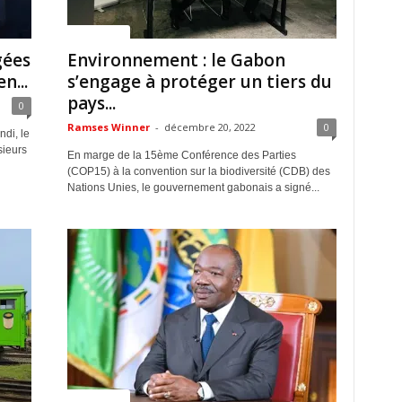
ACTUALITES
gées
Environnement : le Gabon
n...
s’engage à protéger un tiers du
pays...
0
Ramses Winner
-
décembre 20, 2022
0
ndi, le
sieurs
En marge de la 15ème Conférence des Parties
(COP15) à la convention sur la biodiversité (CDB) des
Nations Unies, le gouvernement gabonais a signé...
ACTUALITES