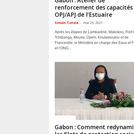
Gabon : Atelier de
renforcement des capacités
OPJ/APJ de l’Estuaire
Simon Tonda
-
mai 25, 2021
Après les étapes de Lambaréné, Makokou, Port-G
Tchibanga, Mouila, Oyem, Koulamoutou et de
Franceville, le Ministère en charge des Eaux et F
et l’ONG...
ACTUALITES
Gabon : Comment redynami