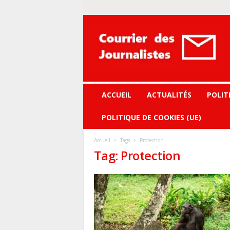
Courrier
des
journalistes
ACCUEIL
ACTUALITÉS
POLIT
POLITIQUE DE COOKIES (UE)
Accueil
Tags
Protection
Tag: Protection