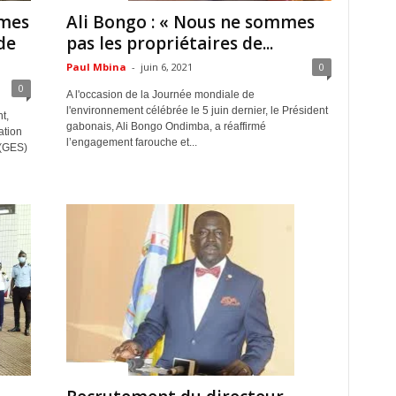
rmes
Ali Bongo : « Nous ne sommes
de
pas les propriétaires de...
Paul Mbina
-
juin 6, 2021
0
0
A l'occasion de la Journée mondiale de
l'environnement célébrée le 5 juin dernier, le Président
t,
gabonais, Ali Bongo Ondimba, a réaffirmé
ation
l’engagement farouche et...
 (GES)
ACTUALITES