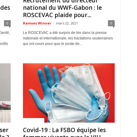
Recrutement du directeur
 des
national du WWF-Gabon : le
ROSCEVAC plaide pour...
0
Ramses Winner
-
mars 22, 2021
0
entil,
Le ROSCEVAC a été surpris de lire dans la presse
nationale et internationale, les tractations souterraines
orêts
qui ont cours pour que le poste de...
ACTUALITES
ser
Covid-19 : La FSBO équipe les