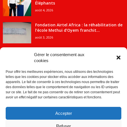
Éléphants
août 4, 2026
Fondation Airtel Africa : la réhabilitation de
l’école Methui d’Oyem franchit...
août 3, 2026
Gérer le consentement aux
cookies
CATÉGORIE POPULAIRE
Pour offrir les meilleures expériences, nous utilisons des technologies
5707
ACTUALITES
telles que les cookies pour stocker et/ou accéder aux informations des
2091
Economie
appareils. Le fait de consentir à ces technologies nous permettra de traiter
des données telles que le comportement de navigation ou les ID uniques
1840
Politique
sur ce site. Le fait de ne pas consentir ou de retirer son consentement peut
avoir un effet négatif sur certaines caractéristiques et fonctions.
882
Société
859
Sport
Accepter
280
Education
256
Environnement
Refuser