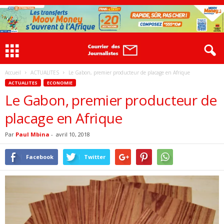
Accueil
ACTUALITES
Le Gabon, premier producteur de placage en Afrique
ACTUALITES
ECONOMIE
Le Gabon, premier producteur de
placage en Afrique
Par
Paul Mbina
-
avril 10, 2018
Facebook
Twitter