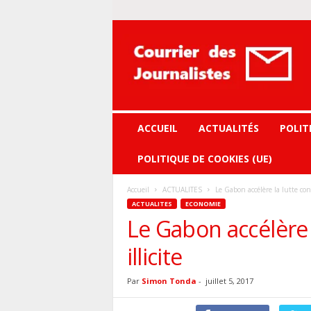
Courrier
des
journalistes
ACCUEIL
ACTUALITÉS
POLIT
POLITIQUE DE COOKIES (UE)
Accueil
ACTUALITES
Le Gabon accélère la lutte cont
ACTUALITES
ECONOMIE
Le Gabon accélère 
illicite
Par
Simon Tonda
-
juillet 5, 2017