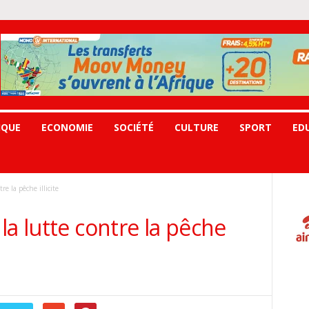
IQUE
ECONOMIE
SOCIÉTÉ
CULTURE
SPORT
ED
re la pêche illicite
la lutte contre la pêche