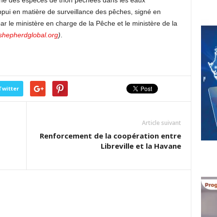
’une des espèces de thon pêchées dans les eaux
appui en matière de surveillance des pêches, signé en
r le ministère en charge de la Pêche et le ministère de la
shepherdglobal.org
)
.
Twitter
Article suivant
Renforcement de la coopération entre
Libreville et la Havane