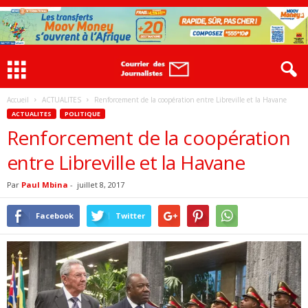
Accueil
ACTUALITES
Renforcement de la coopération entre Libreville et la Havane
ACTUALITES
POLITIQUE
Renforcement de la coopération
entre Libreville et la Havane
Par
Paul Mbina
-
juillet 8, 2017
Facebook
Twitter