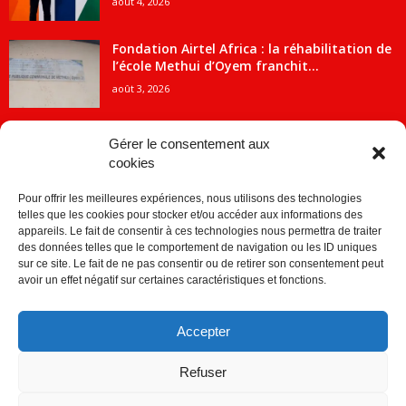
août 4, 2026
Fondation Airtel Africa : la réhabilitation de
l’école Methui d’Oyem franchit...
août 3, 2026
Gérer le consentement aux
cookies
CATÉGORIE POPULAIRE
Pour offrir les meilleures expériences, nous utilisons des technologies
5707
ACTUALITES
telles que les cookies pour stocker et/ou accéder aux informations des
2091
Economie
appareils. Le fait de consentir à ces technologies nous permettra de traiter
des données telles que le comportement de navigation ou les ID uniques
1840
Politique
sur ce site. Le fait de ne pas consentir ou de retirer son consentement peut
avoir un effet négatif sur certaines caractéristiques et fonctions.
882
Société
859
Sport
Accepter
280
Education
256
Environnement
Refuser