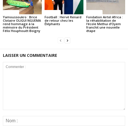
Politique
Politique
Politique
Yamoussoukro : Brice
Football : Hervé Renard
Fondation Airtel Africa :
Clotaire OLIGUI NGUEMA
de retour chez les
la réhabilitation de
rend hommage à la
Éléphants
l’école Methui d’Oyem
mémoire du Président
franchit une nouvelle
Félix Houphouët-Boigny
étape
LAISSER UN COMMENTAIRE