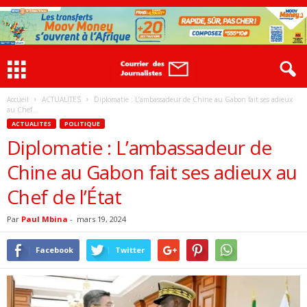
Accueil
ACTUALITES
Diplomatie : L’ambassadeur de Chine au Gabon fait ses adieux
au Chef...
ACTUALITES
POLITIQUE
Diplomatie : L’ambassadeur de
Chine au Gabon fait ses adieux au
Chef de l’État
Par
Paul Mbina
-
mars 19, 2024
Facebook
Twitter