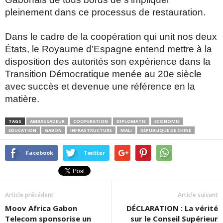
pleinement dans ce processus de restauration.
Dans le cadre de la coopération qui unit nos deux
États, le Royaume d’Espagne entend mettre à la
disposition des autorités
son expérience dans la
Transition Démocratique menée au 20e siècle
avec
succès et devenue une référence en la
matière.
TAGS
AMBASSADEUR
COOPERATION
DIPLOMATIE
ECONOMIE
EDUCATION
GABON
INFRASTRUCTURE
MALI
RÉPUBLIQUE DE CHINE
Facebook
Twitter
Article précédent
Article suivant
Moov Africa Gabon
DÉCLARATION : La vérité
Telecom sponsorise un
sur le Conseil Supérieur