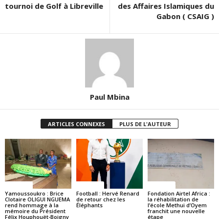
tournoi de Golf à Libreville
des Affaires Islamiques du
Gabon ( CSAIG )
Paul Mbina
ARTICLES CONNEXES
PLUS DE L'AUTEUR
Politique
Politique
Politique
Yamoussoukro : Brice
Football : Hervé Renard
Fondation Airtel Africa :
Clotaire OLIGUI NGUEMA
de retour chez les
la réhabilitation de
rend hommage à la
Éléphants
l’école Methui d’Oyem
mémoire du Président
franchit une nouvelle
Félix Houphouët-Boigny
étape