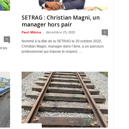
ACTUALITES
SETRAG : Christian Magni, un
manager hors pair
Paul Mbina
-
décembre 25, 2020
0
0
Nommé à la tête de la SETRAG le 20 octobre 2020,
Christian Magni, manager dans l’âme, a un parcours
t les
professionnel qui impose le respect. ...
ACTUALITES