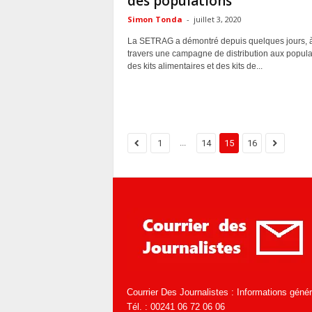
des populations
Simon Tonda
-
juillet 3, 2020
La SETRAG a démontré depuis quelques jours, 
travers une campagne de distribution aux popula
des kits alimentaires et des kits de...
...
1
14
15
16
Courrier Des Journalistes : Informations géné
Tél. : 00241 06 72 06 06