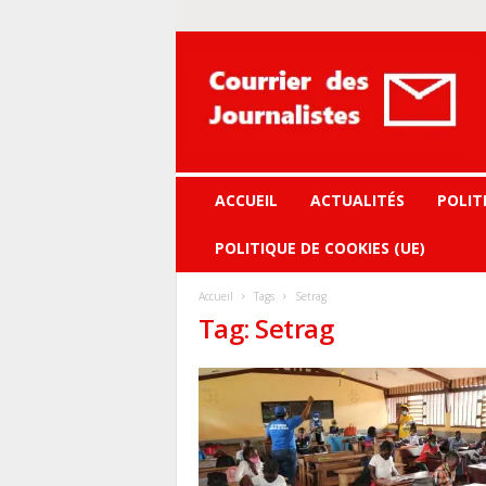
Courrier
des
journalistes
ACCUEIL
ACTUALITÉS
POLIT
POLITIQUE DE COOKIES (UE)
Accueil
Tags
Setrag
Tag: Setrag