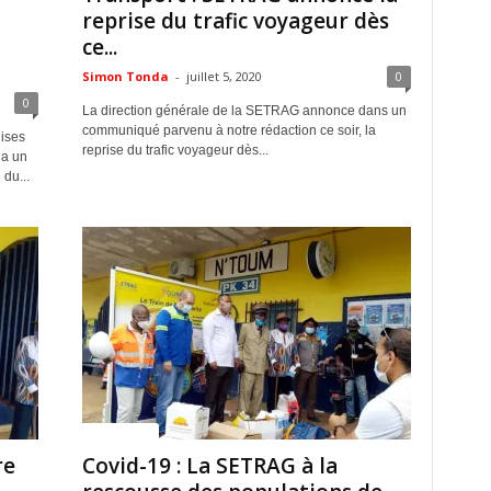
reprise du trafic voyageur dès
ce...
Simon Tonda
-
juillet 5, 2020
0
0
La direction générale de la SETRAG annonce dans un
communiqué parvenu à notre rédaction ce soir, la
dises
reprise du trafic voyageur dès...
ia un
du...
ACTUALITES
re
Covid-19 : La SETRAG à la