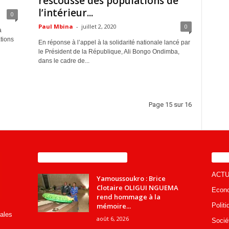
rescousse des populations de
l’intérieur...
0
Paul Mbina
-
juillet 2, 2020
0
à
tions
En réponse à l’appel à la solidarité nationale lancé par
le Président de la République, Ali Bongo Ondimba,
dans le cadre de...
Page 15 sur 16
ENCORE PLUS D'ARTICLES
CA
ACTU
Yamoussoukro : Brice
Clotaire OLIGUI NGUEMA
Econ
rend hommage à la
mémoire...
Politi
rales
août 6, 2026
Socié