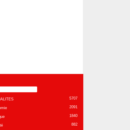
TÉGORIE POPULAIRE
5707
ALITES
2091
omie
1840
que
882
té