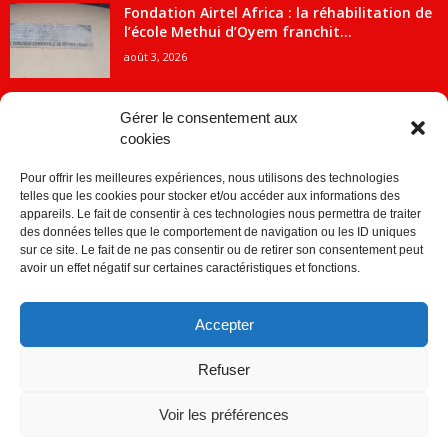
Fondation Airtel Africa : la réhabilitation de
l’école Methui d’Oyem franchit...
août 3, 2026
Gérer le consentement aux
cookies
CATÉGORIE POPULAIRE
Pour offrir les meilleures expériences, nous utilisons des technologies
5707
ACTUALITES
telles que les cookies pour stocker et/ou accéder aux informations des
2091
Economie
appareils. Le fait de consentir à ces technologies nous permettra de traiter
des données telles que le comportement de navigation ou les ID uniques
1840
Politique
sur ce site. Le fait de ne pas consentir ou de retirer son consentement peut
avoir un effet négatif sur certaines caractéristiques et fonctions.
882
Société
859
Sport
Accepter
280
Education
256
Environnement
Refuser
Voir les préférences