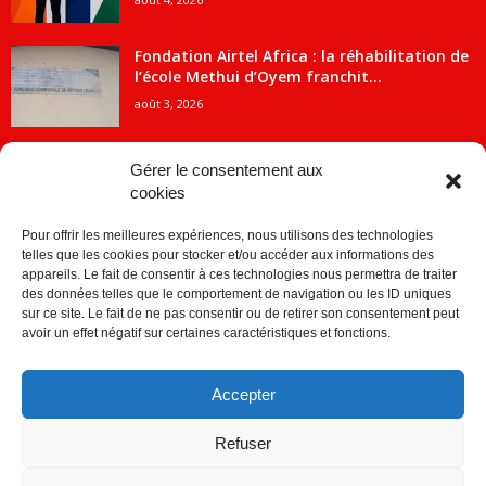
Fondation Airtel Africa : la réhabilitation de
l’école Methui d’Oyem franchit...
août 3, 2026
Gérer le consentement aux
cookies
CATÉGORIE POPULAIRE
Pour offrir les meilleures expériences, nous utilisons des technologies
5707
ACTUALITES
telles que les cookies pour stocker et/ou accéder aux informations des
2091
Economie
appareils. Le fait de consentir à ces technologies nous permettra de traiter
des données telles que le comportement de navigation ou les ID uniques
1840
Politique
sur ce site. Le fait de ne pas consentir ou de retirer son consentement peut
avoir un effet négatif sur certaines caractéristiques et fonctions.
882
Société
859
Sport
Accepter
280
Education
256
Environnement
Refuser