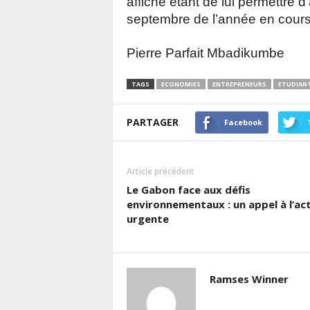
affiché étant de lui permettre d
septembre de l’année en cours
Pierre Parfait Mbadikumbe
TAGS
ECONOMIES
ENTREPRENEURS
ETUDIAN
PARTAGER
Facebook
Article précédent
Le Gabon face aux défis
environnementaux : un appel à l’ac
urgente
Ramses Winner