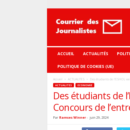
Courrier
des
journalistes
ACCUEIL
ACTUALITÉS
POLIT
POLITIQUE DE COOKIES (UE)
Accueil
ACTUALITES
Des étudiants de l’ESHOL vai
ACTUALITES
ECONOMIE
Des étudiants de 
Concours de l’entr
Par
Ramses Winner
-
juin 29, 2024