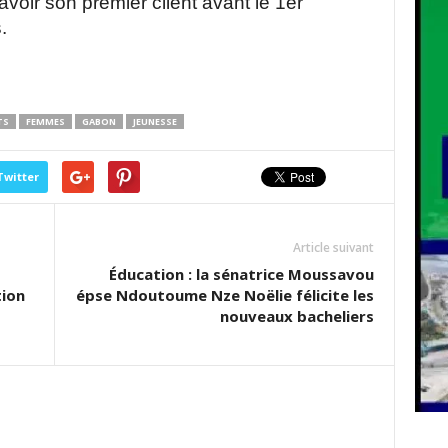
’avoir son premier client avant le 1er
.
TS
FEMMES
GABON
JEUNESSE
Twitter
Article suivant
Éducation : la sénatrice Moussavou
tion
épse Ndoutoume Nze Noëlie félicite les
nouveaux bacheliers