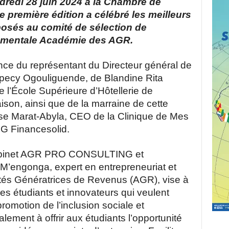
ndredi 28 juin 2024 à la Chambre de
 première édition a célébré les meilleurs
posés au comité de sélection de
ementale Académie des AGR.
ce du représentant du Directeur général de
épecy Ogouliguende, de Blandine Rita
 l’École Supérieure d’Hôtellerie de
aison, ainsi que de la marraine de cette
se Marat-Abyla, CEO de la Clinique de Mes
NG Financesolid.
e cabinet AGR PRO CONSULTING et
M’engonga, expert en entrepreneuriat et
vités Génératrices de Revenus (AGR), vise à
les étudiants et innovateurs qui veulent
omotion de l’inclusion sociale et
ement à offrir aux étudiants l’opportunité