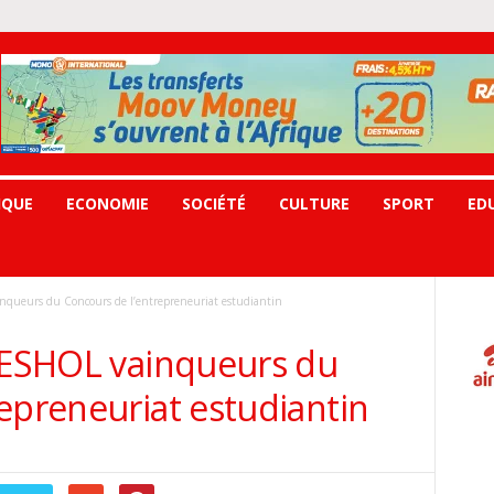
IQUE
ECONOMIE
SOCIÉTÉ
CULTURE
SPORT
ED
nqueurs du Concours de l’entrepreneuriat estudiantin
l’ESHOL vainqueurs du
epreneuriat estudiantin