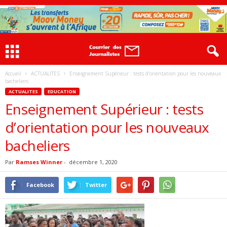
Accueil
ACTUALITES
Enseignement Supérieur : tests d’orientation pour les nouveaux
bacheliers
ACTUALITES
EDUCATION
Enseignement Supérieur : tests
d’orientation pour les nouveaux
bacheliers
Par
Ramses Winner
-
décembre 1, 2020
Facebook
Twitter