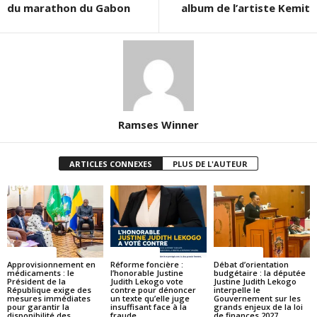
du marathon du Gabon
album de l’artiste Kemit
Ramses Winner
ARTICLES CONNEXES
PLUS DE L'AUTEUR
ACTUALITES
ACTUALITES
ACTUALITES
Approvisionnement en
Réforme foncière :
Débat d’orientation
médicaments : le
l’honorable Justine
budgétaire : la députée
Président de la
Judith Lekogo vote
Justine Judith Lekogo
République exige des
contre pour dénoncer
interpelle le
mesures immédiates
un texte qu’elle juge
Gouvernement sur les
pour garantir la
insuffisant face à la
grands enjeux de la loi
disponibilité des
fraude
de finances 2027