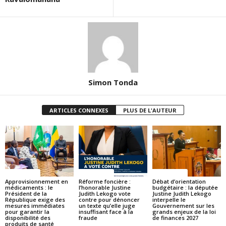
Simon Tonda
ARTICLES CONNEXES
PLUS DE L'AUTEUR
ACTUALITES
ACTUALITES
ACTUALITES
Approvisionnement en
Réforme foncière :
Débat d’orientation
médicaments : le
l’honorable Justine
budgétaire : la députée
Président de la
Judith Lekogo vote
Justine Judith Lekogo
République exige des
contre pour dénoncer
interpelle le
mesures immédiates
un texte qu’elle juge
Gouvernement sur les
pour garantir la
insuffisant face à la
grands enjeux de la loi
disponibilité des
fraude
de finances 2027
produits de santé