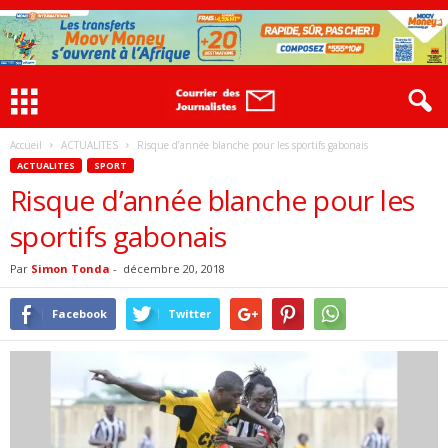
Accueil
ACTUALITES
Risque d’année blanche pour les sportifs gabonais
ACTUALITES
SPORT
Risque d’année blanche pour les
sportifs gabonais
Par
Simon Tonda
-
décembre 20, 2018
Facebook
Twitter