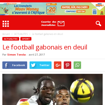
Accueil
ACTUALITES
Le football gabonais en deuil
ACTUALITES
SPORT
Le football gabonais en deuil
Par
Simon Tonda
-
avril 27, 2017
Facebook
Twitter