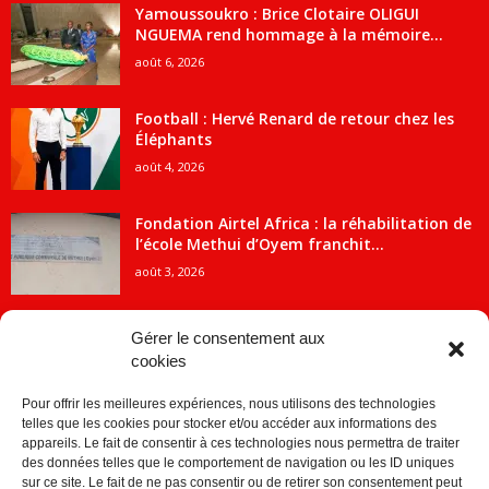
Yamoussoukro : Brice Clotaire OLIGUI
NGUEMA rend hommage à la mémoire...
août 6, 2026
Football : Hervé Renard de retour chez les
Éléphants
août 4, 2026
Fondation Airtel Africa : la réhabilitation de
l’école Methui d’Oyem franchit...
août 3, 2026
Gérer le consentement aux
cookies
CATÉGORIE POPULAIRE
Pour offrir les meilleures expériences, nous utilisons des technologies
5707
ACTUALITES
telles que les cookies pour stocker et/ou accéder aux informations des
2091
Economie
appareils. Le fait de consentir à ces technologies nous permettra de traiter
des données telles que le comportement de navigation ou les ID uniques
1840
Politique
sur ce site. Le fait de ne pas consentir ou de retirer son consentement peut