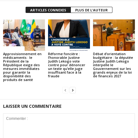
ARTICLES CONNEXES
PLUS DE L'AUTEUR
ACTUALITES
ACTUALITES
ACTUALITES
Approvisionnement en
Réforme foncière :
Débat d’orientation
médicaments : le
l’honorable Justine
budgétaire : la députée
Président de la
Judith Lekogo vote
Justine Judith Lekogo
République exige des
contre pour dénoncer
interpelle le
mesures immédiates
un texte qu’elle juge
Gouvernement sur les
pour garantir la
insuffisant face à la
grands enjeux de la loi
disponibilité des
fraude
de finances 2027
produits de santé
LAISSER UN COMMENTAIRE