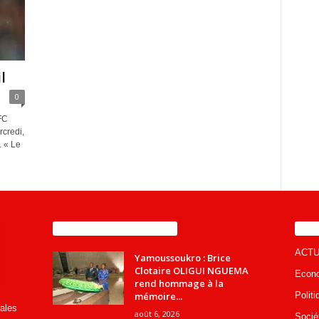
l
0
FC
credi,
 « Le
ENCORE PLUS D'ARTICLES
CA
ACTU
Yamoussoukro : Brice
Clotaire OLIGUI NGUEMA
Econ
rend hommage à la
mémoire...
Politi
rales
août 6, 2026
Socié