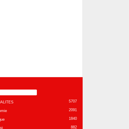
TÉGORIE POPULAIRE
5707
ALITES
2091
omie
1840
que
882
té