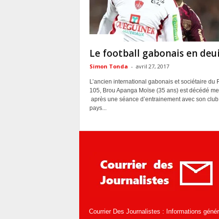
ACTUALITES
Le football gabonais en deui
Simon Tonda
-
avril 27, 2017
L’ancien international gabonais et sociétaire du 
105, Brou Apanga Moïse (35 ans) est décédé mer
après une séance d’entrainement avec son club.
pays...
Courrier Des Journalistes : Informations géné