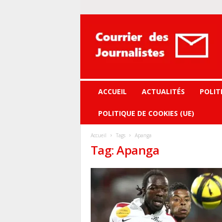
Courrier
des
journalistes
ACCUEIL
ACTUALITÉS
POLIT
POLITIQUE DE COOKIES (UE)
Accueil
Tags
Apanga
Tag: Apanga