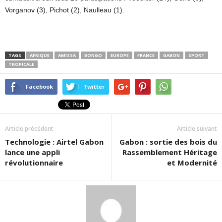
Vorganov (3), Pichot (2), Naulleau (1).
TAGS
AFRIQUE
AMISSA
BONGO
EUROPE
FRANCE
GABON
SPORT
TROPICALE
Facebook
Twitter
Article précédent
Article suivant
Technologie : Airtel Gabon
Gabon : sortie des bois du
lance une appli
Rassemblement Héritage
révolutionnaire
et Modernité