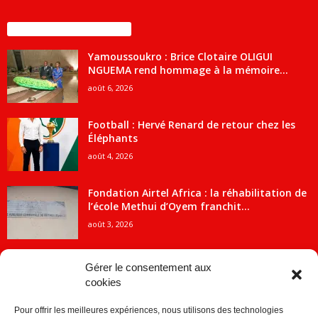
ENCORE PLUS D'ARTICLES
Yamoussoukro : Brice Clotaire OLIGUI
NGUEMA rend hommage à la mémoire...
août 6, 2026
Football : Hervé Renard de retour chez les
Éléphants
août 4, 2026
Fondation Airtel Africa : la réhabilitation de
l’école Methui d’Oyem franchit...
août 3, 2026
Gérer le consentement aux
cookies
CATÉGORIE POPULAIRE
Pour offrir les meilleures expériences, nous utilisons des technologies
5707
ACTUALITES