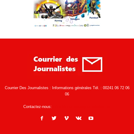
Courrier Des Journalistes : Informations générales Tél. : 00241 06 72 06
06
Contactez-nous:
infos@courrierdesjournalistes.net