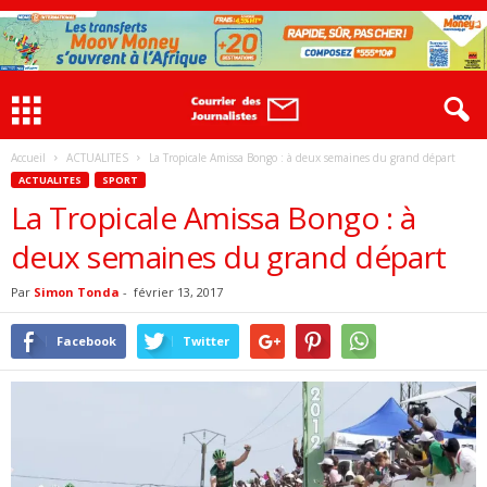
Accueil
ACTUALITES
La Tropicale Amissa Bongo : à deux semaines du grand départ
ACTUALITES
SPORT
La Tropicale Amissa Bongo : à
deux semaines du grand départ
Par
Simon Tonda
-
février 13, 2017
Facebook
Twitter