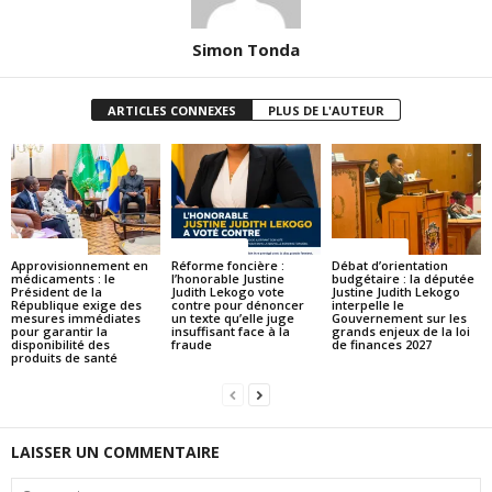
Simon Tonda
ARTICLES CONNEXES
PLUS DE L'AUTEUR
ACTUALITES
ACTUALITES
ACTUALITES
Approvisionnement en
Réforme foncière :
Débat d’orientation
médicaments : le
l’honorable Justine
budgétaire : la députée
Président de la
Judith Lekogo vote
Justine Judith Lekogo
République exige des
contre pour dénoncer
interpelle le
mesures immédiates
un texte qu’elle juge
Gouvernement sur les
pour garantir la
insuffisant face à la
grands enjeux de la loi
disponibilité des
fraude
de finances 2027
produits de santé
LAISSER UN COMMENTAIRE