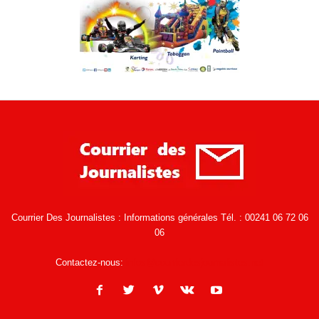
Courrier Des Journalistes : Informations générales Tél. : 00241 06 72 06
06
Contactez-nous:
infos@courrierdesjournalistes.net