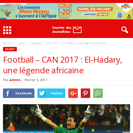
Accueil
Sport
Football – CAN 2017 : El-Hadary, une légende africaine
SPORT
Football – CAN 2017 : El-Hadary,
une légende africaine
Par
admin
-
février 5, 2017
Facebook
Twitter