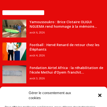
ENCORE PLUS D'ARTICLES
Yamoussoukro : Brice Clotaire OLIGUI
NGUEMA rend hommage à la mémoire...
août 6, 2026
Football : Hervé Renard de retour chez les
Éléphants
août 4, 2026
Fondation Airtel Africa : la réhabilitation de
l’école Methui d’Oyem franchit...
août 3, 2026
Gérer le consentement aux
cookies
CATÉGORIE POPULAIRE