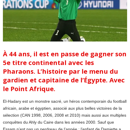
À 44 ans, il est en passe de gagner son
5e titre continental avec les
Pharaons. L’histoire par le menu du
gardien et capitaine de l’Égypte. Avec
le Point Afrique.
El-Hadary est un monstre sacré, un héros contemporain du football
africain, arabe et égyptien, associé aux plus belles victoires de la
sélection (CAN 1998, 2006, 2008 et 2010) mais aussi aux multiples
conquêtes du Ahly du Caire dans les années 2000. Sauf que
Essam n’est pas un perdreau de l’année : l’enfant de Damiette a