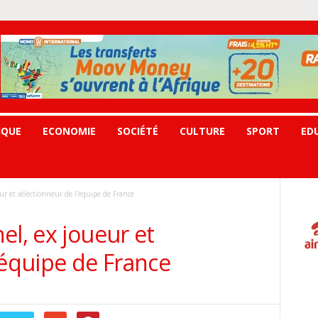
IQUE
ECONOMIE
SOCIÉTÉ
CULTURE
SPORT
ED
ur et sélectionneur de l’équipe de France
el, ex joueur et
’équipe de France