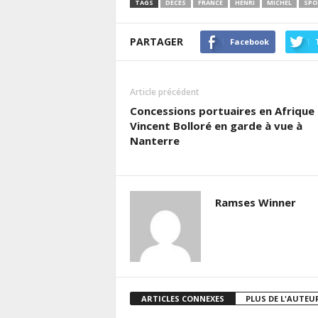
TAGS
DÉCÈS
FRANCE
HENRI
MICHEL
SPO
PARTAGER
Facebook
Article précédent
Concessions portuaires en Afrique 
Vincent Bolloré en garde à vue à
Nanterre
Ramses Winner
ARTICLES CONNEXES
PLUS DE L'AUTEU