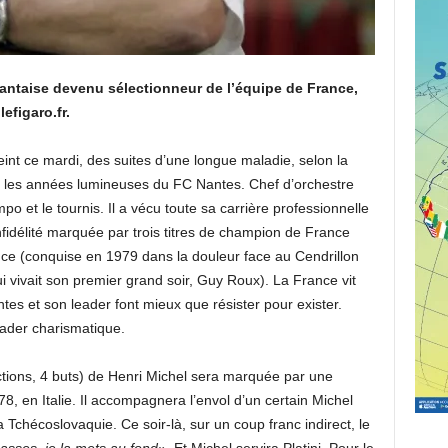
antaise devenu sélectionneur de l’équipe de France,
efigaro.fr.
eint ce mardi, des suites d’une longue maladie, selon la
é les années lumineuses du FC Nantes. Chef d’orchestre
mpo et le tournis. Il a vécu toute sa carrière professionnelle
idélité marquée par trois titres de champion de France
ce (conquise en 1979 dans la douleur face au Cendrillon
i vivait son premier grand soir, Guy Roux). La France vit
tes et son leader font mieux que résister pour exister.
eader charismatique.
ctions, 4 buts) de Henri Michel sera marquée par une
, en Italie. Il accompagnera l’envol d’un certain Michel
la Tchécoslovaquie. Ce soir-là, sur un coup franc indirect, le