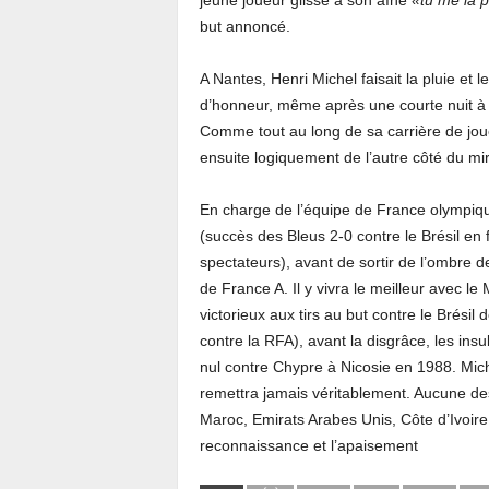
jeune joueur glisse à son aîné
«tu me la p
but annoncé.
A Nantes, Henri Michel faisait la pluie et 
d’honneur, même après une courte nuit à m
Comme tout au long de sa carrière de joueu
ensuite logiquement de l’autre côté du mir
En charge de l’équipe de France olympique
(succès des Bleus 2-0 contre le Brésil e
spectateurs), avant de sortir de l’ombre de
de France A. Il y vivra le meilleur avec le
victorieux aux tirs au but contre le Brésil
contre la RFA), avant la disgrâce, les ins
nul contre Chypre à Nicosie en 1988. Miche
remettra jamais véritablement. Aucune de
Maroc, Emirats Arabes Unis, Côte d’Ivoire,
reconnaissance et l’apaisement