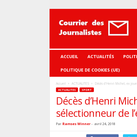
Courrier
des
journalistes
ACCUEIL
ACTUALITÉS
POLIT
POLITIQUE DE COOKIES (UE)
Accueil
ACTUALITES
Décès d’Henri Michel, ex joue
ACTUALITES
SPORT
Décès d’Henri Mich
sélectionneur de l
Par
Ramses Winner
-
avril 24, 2018