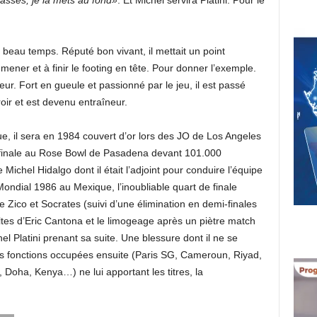
asses, je la mets au fond»
. Et Michel servira Platini. Pour le
le beau temps. Réputé bon vivant, il mettait un point
ener et à finir le footing en tête. Pour donner l’exemple.
r. Fort en gueule et passionné par le jeu, il est passé
oir et est devenu entraîneur.
, il sera en 1984 couvert d’or lors des JO de Los Angeles
n finale au Rose Bowl de Pasadena devant 101.000
 Michel Hidalgo dont il était l’adjoint pour conduire l’équipe
 Mondial 1986 au Mexique, l’inoubliable quart de finale
 de Zico et Socrates (suivi d’une élimination en demi-finales
ultes d’Eric Cantona et le limogeage après un piètre match
l Platini prenant sa suite. Une blessure dont il ne se
s fonctions occupées ensuite (Paris SG, Cameroun, Riyad,
 Doha, Kenya…) ne lui apportant les titres, la