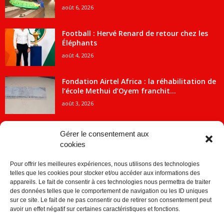
août 6, 2026
Football : Hervé Renard de retour chez les
Éléphants
août 4, 2026
Fondation Airtel Africa : la réhabilitation de
l’école Methui d’Oyem franchit...
août 3, 2026
Gérer le consentement aux
cookies
CATÉGORIE POPULAIRE
Pour offrir les meilleures expériences, nous utilisons des technologies
5707
ACTUALITES
telles que les cookies pour stocker et/ou accéder aux informations des
2091
Economie
appareils. Le fait de consentir à ces technologies nous permettra de traiter
des données telles que le comportement de navigation ou les ID uniques
1840
Politique
sur ce site. Le fait de ne pas consentir ou de retirer son consentement peut
avoir un effet négatif sur certaines caractéristiques et fonctions.
882
Société