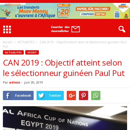
Accueil
ACTUALITES
CAN 2019 : Objectif atteint selon le sélectionneur guinéen Paul
Put
ACTUALITES
SPORT
CAN 2019 : Objectif atteint selon
le sélectionneur guinéen Paul Put
Par
admin
-
juin 30, 2019
Facebook
Twitter