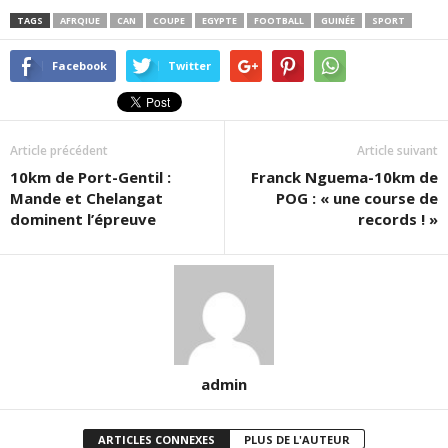
TAGS
AFRQIUE
CAN
COUPE
EGYPTE
FOOTBALL
GUINÉE
SPORT
Facebook
Twitter
Article précédent
Article suivant
10km de Port-Gentil :
Franck Nguema-10km de
Mande et Chelangat
POG : « une course de
dominent l’épreuve
records ! »
admin
ARTICLES CONNEXES
PLUS DE L'AUTEUR