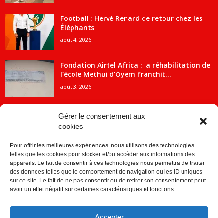
Football : Hervé Renard de retour chez les
Éléphants
août 4, 2026
Fondation Airtel Africa : la réhabilitation de
l’école Methui d’Oyem franchit...
août 3, 2026
Gérer le consentement aux
cookies
CATÉGORIE POPULAIRE
Pour offrir les meilleures expériences, nous utilisons des technologies
5707
ACTUALITES
telles que les cookies pour stocker et/ou accéder aux informations des
2091
Economie
appareils. Le fait de consentir à ces technologies nous permettra de traiter
des données telles que le comportement de navigation ou les ID uniques
1840
Politique
sur ce site. Le fait de ne pas consentir ou de retirer son consentement peut
avoir un effet négatif sur certaines caractéristiques et fonctions.
882
Société
859
Sport
Accepter