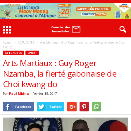
Accueil
ACTUALITES
Arts Martiaux : Guy Roger Nzamba, la fierté gabonaise de Choi
kwang...
ACTUALITES
SPORT
Arts Martiaux : Guy Roger
Nzamba, la fierté gabonaise de
Choi kwang do
Par
Paul Mbina
-
février 15, 2017
Facebook
Twitter