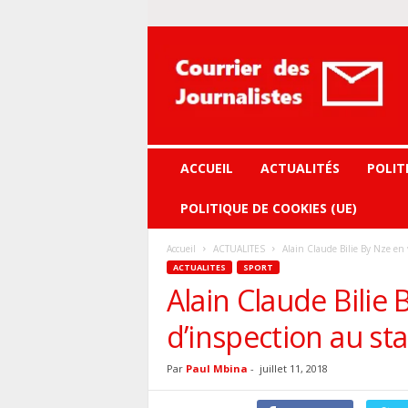
Courrier
des
journalistes
ACCUEIL
ACTUALITÉS
POLIT
POLITIQUE DE COOKIES (UE)
Accueil
ACTUALITES
Alain Claude Bilie By Nze en v
ACTUALITES
SPORT
Alain Claude Bilie 
d’inspection au sta
Par
Paul Mbina
-
juillet 11, 2018