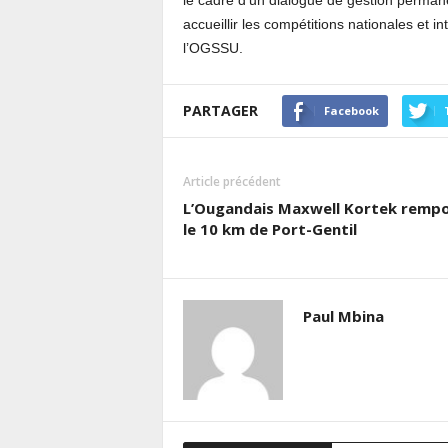
le cadre d’un dialogue de gestion permane
accueillir les compétitions nationales et i
l’OGSSU.
PARTAGER
Facebook
Article précédent
L’Ougandais Maxwell Kortek remp
le 10 km de Port-Gentil
Paul Mbina