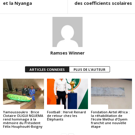
et la Nyanga
des coefficients scolaires
Ramses Winner
ARTICLES CONNEXES
PLUS DE L'AUTEUR
Politique
Politique
Politique
Yamoussoukro : Brice
Football : Hervé Renard
Fondation Airtel Africa :
Clotaire OLIGUI NGUEMA
de retour chez les
la réhabilitation de
rend hommage à la
Éléphants
l’école Methui d’Oyem
mémoire du Président
franchit une nouvelle
Félix Houphouët-Boigny
étape