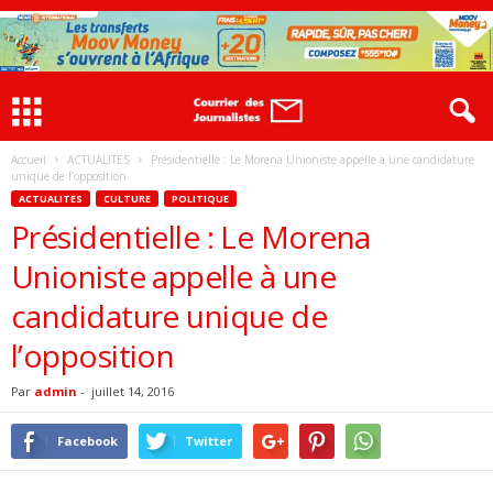
Accueil
ACTUALITES
Présidentielle : Le Morena Unioniste appelle à une candidature
unique de l’opposition
ACTUALITES
CULTURE
POLITIQUE
Présidentielle : Le Morena
Unioniste appelle à une
candidature unique de
l’opposition
Par
admin
-
juillet 14, 2016
Facebook
Twitter