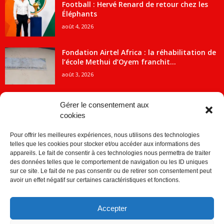
Football : Hervé Renard de retour chez les
Éléphants
août 4, 2026
Fondation Airtel Africa : la réhabilitation de
l’école Methui d’Oyem franchit...
août 3, 2026
Gérer le consentement aux
cookies
CATÉGORIE POPULAIRE
Pour offrir les meilleures expériences, nous utilisons des technologies
5707
ACTUALITES
telles que les cookies pour stocker et/ou accéder aux informations des
2091
Economie
appareils. Le fait de consentir à ces technologies nous permettra de traiter
des données telles que le comportement de navigation ou les ID uniques
1840
Politique
sur ce site. Le fait de ne pas consentir ou de retirer son consentement peut
avoir un effet négatif sur certaines caractéristiques et fonctions.
882
Société
859
Sport
Accepter
280
Education