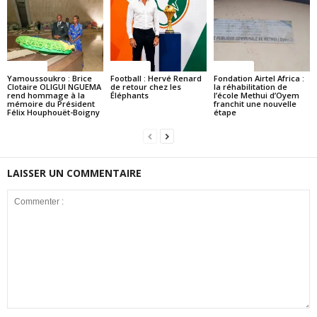
Politique
Politique
Politique
Yamoussoukro : Brice
Football : Hervé Renard
Fondation Airtel Africa :
Clotaire OLIGUI NGUEMA
de retour chez les
la réhabilitation de
rend hommage à la
Éléphants
l’école Methui d’Oyem
mémoire du Président
franchit une nouvelle
Félix Houphouët-Boigny
étape
LAISSER UN COMMENTAIRE