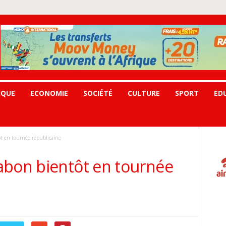
IQUE
ECONOMIE
SOCIÉTÉ
CULTURE
SPORT
ED
t en tournée républicaine
abon bientôt en tournée