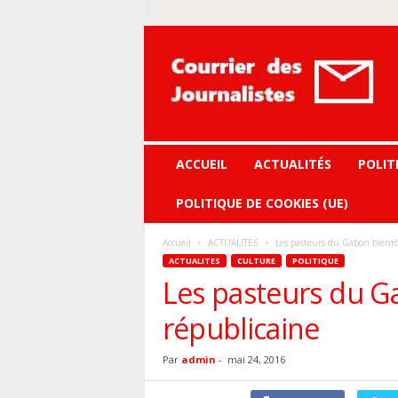
Courrier
des
journalistes
ACCUEIL
ACTUALITÉS
POLIT
POLITIQUE DE COOKIES (UE)
Accueil
ACTUALITES
Les pasteurs du Gabon bientô
ACTUALITES
CULTURE
POLITIQUE
Les pasteurs du G
républicaine
Par
admin
-
mai 24, 2016