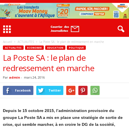
Accueil
ACTUALITES
La Poste SA : le plan de redressement en marche
ACTUALITES
ECONOMIE
EDUCATION
POLITIQUE
La Poste SA : le plan de
redressement en marche
Par
admin
-
mars 24, 2016
Facebook
Twitter
Depuis le 15 octobre 2015, l’administration provisoire du
groupe La Poste SA a mis en place une stratégie de sortie de
crise, qui semble marcher, à en croire le DG de la société,