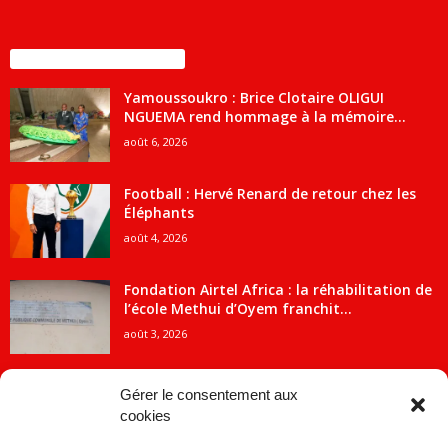
ENCORE PLUS D'ARTICLES
Yamoussoukro : Brice Clotaire OLIGUI
NGUEMA rend hommage à la mémoire...
août 6, 2026
Football : Hervé Renard de retour chez les
Éléphants
août 4, 2026
Fondation Airtel Africa : la réhabilitation de
l’école Methui d’Oyem franchit...
août 3, 2026
Gérer le consentement aux
cookies
CATÉGORIE POPULAIRE