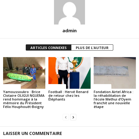
admin
ARTICLES CONNEXES
PLUS DE L'AUTEUR
Politique
Politique
Politique
Yamoussoukro : Brice
Football : Hervé Renard
Fondation Airtel Africa :
Clotaire OLIGUI NGUEMA
de retour chez les
la réhabilitation de
rend hommage à la
Éléphants
l’école Methui d’Oyem
mémoire du Président
franchit une nouvelle
Félix Houphouët-Boigny
étape
LAISSER UN COMMENTAIRE