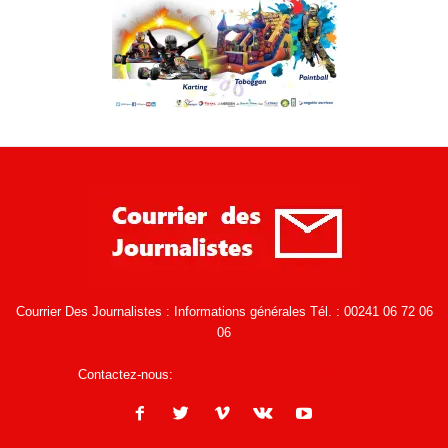
Courrier Des Journalistes : Informations générales Tél. : 00241 06 72 06
06
Contactez-nous:
infos@courrierdesjournalistes.net