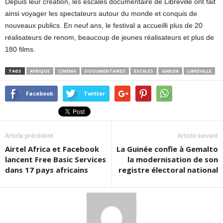
Depuis leur création, les escales documentaire de Libreville ont fait
ainsi voyager les spectateurs autour du monde et conquis de
nouveaux publics. En neuf ans, le festival a accueilli plus de 20
réalisateurs de renom, beaucoup de jeunes réalisateurs et plus de
180 films.
TAGS
AFRIQUE
CINEMA
DOCUMENTAIRES
ESCALES
GABON
LIBREVILLE
Facebook
Twitter
Article précédent
Article suivant
Airtel Africa et Facebook
La Guinée confie à Gemalto
lancent Free Basic Services
la modernisation de son
dans 17 pays africains
registre électoral national