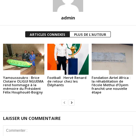
admin
ARTICLES CONNEXES
PLUS DE L'AUTEUR
Politique
Politique
Politique
Yamoussoukro : Brice
Football : Hervé Renard
Fondation Airtel Africa :
Clotaire OLIGUI NGUEMA
de retour chez les
la réhabilitation de
rend hommage à la
Éléphants
l’école Methui d’Oyem
mémoire du Président
franchit une nouvelle
Félix Houphouët-Boigny
étape
LAISSER UN COMMENTAIRE