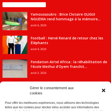
ENCORE PLUS D'ARTICLES
Yamoussoukro : Brice Clotaire OLIGUI
NGUEMA rend hommage à la mémoire...
août 6, 2026
Football : Hervé Renard de retour chez les
Éléphants
août 4, 2026
Fondation Airtel Africa : la réhabilitation de
l’école Methui d’Oyem franchit...
août 3, 2026
Gérer le consentement aux
cookies
CATÉGORIE POPULAIRE
Pour offrir les meilleures expériences, nous utilisons des technologies
5707
ACTUALITES
telles que les cookies pour stocker et/ou accéder aux informations des
2091