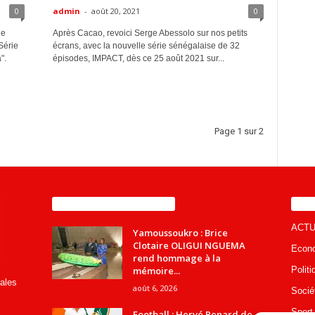
0
admin
-
août 20, 2021
0
de
Après Cacao, revoici Serge Abessolo sur nos petits
Série
écrans, avec la nouvelle série sénégalaise de 32
".
épisodes, IMPACT, dès ce 25 août 2021 sur...
Page 1 sur 2
ENCORE PLUS D'ARTICLES
CA
ACTU
Yamoussoukro : Brice
Clotaire OLIGUI NGUEMA
Econ
rend hommage à la
mémoire...
Politi
rales
août 6, 2026
Socié
Sport
Football : Hervé Renard de