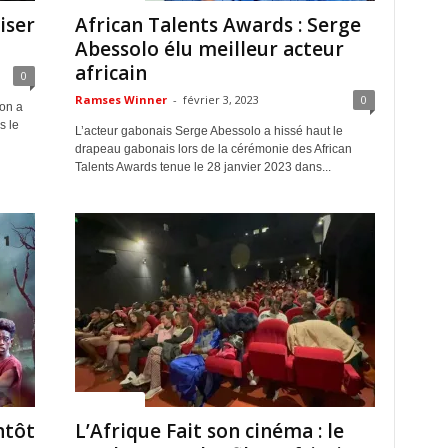
iser
African Talents Awards : Serge
Abessolo élu meilleur acteur
africain
0
Ramses Winner
-
février 3, 2023
0
ion a
s le
L’acteur gabonais Serge Abessolo a hissé haut le
drapeau gabonais lors de la cérémonie des African
Talents Awards tenue le 28 janvier 2023 dans...
ACTUALITES
ntôt
L’Afrique Fait son cinéma : le