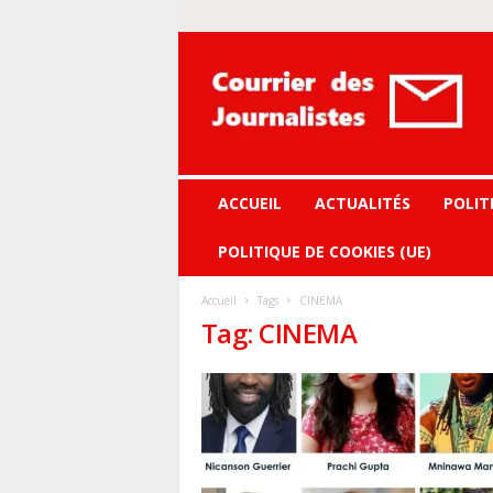
Courrier
des
journalistes
ACCUEIL
ACTUALITÉS
POLIT
POLITIQUE DE COOKIES (UE)
Accueil
Tags
CINEMA
Tag: CINEMA