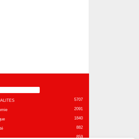
TÉGORIE POPULAIRE
5707
ALITES
2091
omie
1840
que
882
té
859