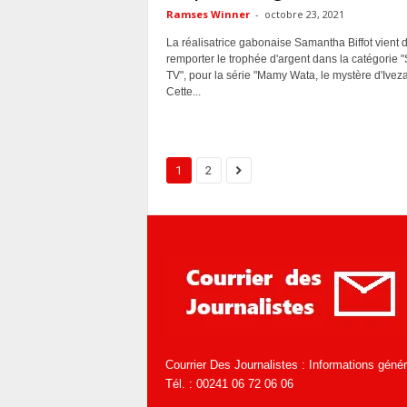
Ramses Winner
-
octobre 23, 2021
La réalisatrice gabonaise Samantha Biffot vient 
remporter le trophée d'argent dans la catégorie "
TV", pour la série "Mamy Wata, le mystère d'Iveza
Cette...
1
2
Courrier Des Journalistes : Informations géné
Tél. : 00241 06 72 06 06