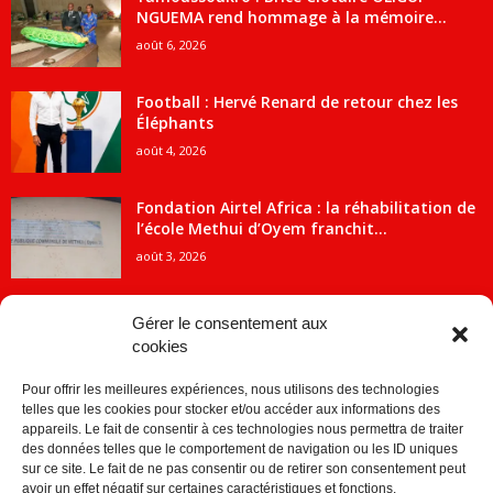
NGUEMA rend hommage à la mémoire...
août 6, 2026
Football : Hervé Renard de retour chez les
Éléphants
août 4, 2026
Fondation Airtel Africa : la réhabilitation de
l’école Methui d’Oyem franchit...
août 3, 2026
Gérer le consentement aux
cookies
CATÉGORIE POPULAIRE
Pour offrir les meilleures expériences, nous utilisons des technologies
5707
ACTUALITES
telles que les cookies pour stocker et/ou accéder aux informations des
2091
Economie
appareils. Le fait de consentir à ces technologies nous permettra de traiter
des données telles que le comportement de navigation ou les ID uniques
1840
Politique
sur ce site. Le fait de ne pas consentir ou de retirer son consentement peut
avoir un effet négatif sur certaines caractéristiques et fonctions.
882