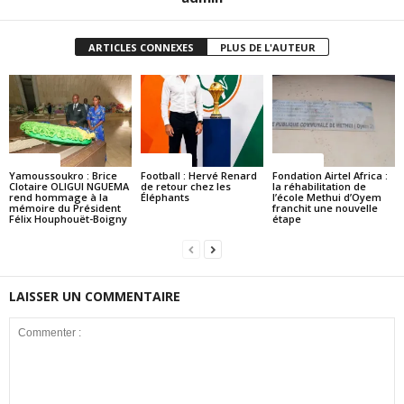
ARTICLES CONNEXES
PLUS DE L'AUTEUR
Politique
Politique
Politique
Yamoussoukro : Brice
Football : Hervé Renard
Fondation Airtel Africa :
Clotaire OLIGUI NGUEMA
de retour chez les
la réhabilitation de
rend hommage à la
Éléphants
l’école Methui d’Oyem
mémoire du Président
franchit une nouvelle
Félix Houphouët-Boigny
étape
LAISSER UN COMMENTAIRE