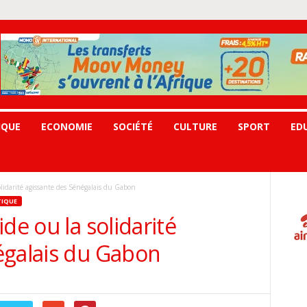
IQUE
ECONOMIE
SOCIÉTÉ
CULTURE
SPORT
ED
olidarité agissante des Sénégalais du Gabon
TIQUE
de ou la solidarité
égalais du Gabon