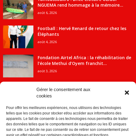
NGUEMA rend hommage à la mémoire...
août 6, 2026
Football : Hervé Renard de retour chez les
Éléphants
août 4, 2026
Fondation Airtel Africa : la réhabilitation de
l’école Methui d’Oyem franchit...
août 3, 2026
Gérer le consentement aux
cookies
CATÉGORIE POPULAIRE
Pour offrir les meilleures expériences, nous utilisons des technologies
5707
ACTUALITES
telles que les cookies pour stocker et/ou accéder aux informations des
2091
Economie
appareils. Le fait de consentir à ces technologies nous permettra de traiter
des données telles que le comportement de navigation ou les ID uniques
1840
Politique
sur ce site. Le fait de ne pas consentir ou de retirer son consentement peut
avoir un effet négatif sur certaines caractéristiques et fonctions.
882