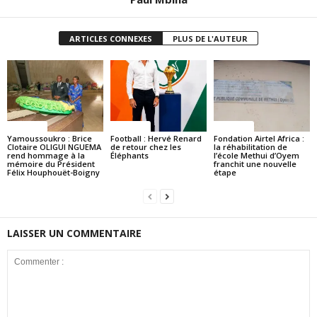
ARTICLES CONNEXES
PLUS DE L'AUTEUR
Politique
Politique
Politique
Yamoussoukro : Brice
Football : Hervé Renard
Fondation Airtel Africa :
Clotaire OLIGUI NGUEMA
de retour chez les
la réhabilitation de
rend hommage à la
Éléphants
l’école Methui d’Oyem
mémoire du Président
franchit une nouvelle
Félix Houphouët-Boigny
étape
LAISSER UN COMMENTAIRE