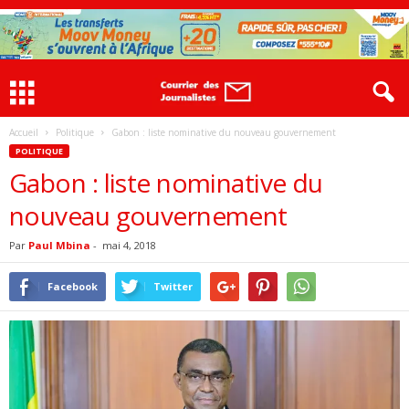
Accueil
Politique
Gabon : liste nominative du nouveau gouvernement
POLITIQUE
Gabon : liste nominative du
nouveau gouvernement
Par
Paul Mbina
-
mai 4, 2018
Facebook
Twitter