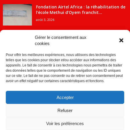
Fondation Airtel Africa : la réhabilitation de
l’école Methui d’Oyem franchit...
août 3, 2026
Gérer le consentement aux
cookies
CATÉGORIE POPULAIRE
Pour offrir les meilleures expériences, nous utilisons des technologies
5707
ACTUALITES
telles que les cookies pour stocker et/ou accéder aux informations des
2091
Economie
appareils. Le fait de consentir à ces technologies nous permettra de traiter
des données telles que le comportement de navigation ou les ID uniques
1840
Politique
sur ce site. Le fait de ne pas consentir ou de retirer son consentement peut
avoir un effet négatif sur certaines caractéristiques et fonctions.
882
Société
859
Sport
Accepter
280
Education
256
Environnement
Refuser
Voir les préférences