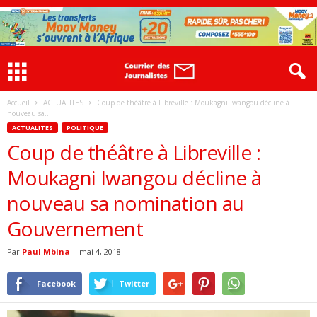
Accueil
ACTUALITES
Coup de théâtre à Libreville : Moukagni Iwangou décline à
nouveau sa...
ACTUALITES
POLITIQUE
Coup de théâtre à Libreville :
Moukagni Iwangou décline à
nouveau sa nomination au
Gouvernement
Par
Paul Mbina
-
mai 4, 2018
Facebook
Twitter