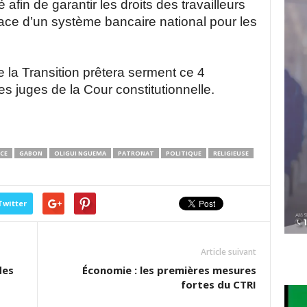
 afin de garantir les droits des travailleurs
place d’un système bancaire national pour les
 la Transition prêtera serment ce 4
es juges de la Cour constitutionnelle.
CE
GABON
OLIGUI NGUEMA
PATRONAT
POLITIQUE
RELIGIEUSE
Twitter
Article suivant
des
Économie : les premières mesures
fortes du CTRI