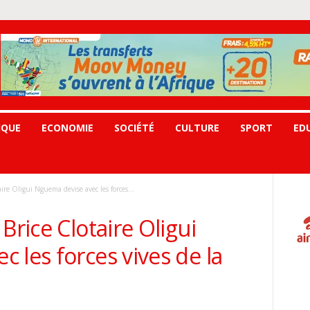
IQUE
ECONOMIE
SOCIÉTÉ
CULTURE
SPORT
ED
ire Oligui Nguema devise avec les forces...
Brice Clotaire Oligui
 les forces vives de la