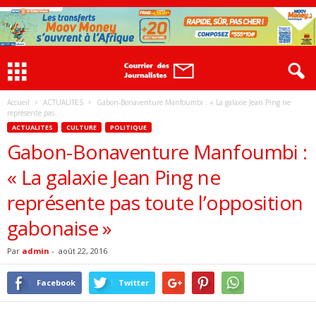
Accueil
ACTUALITES
Gabon-Bonaventure Manfoumbi : « La galaxie Jean Ping ne
représente pas...
ACTUALITES
CULTURE
POLITIQUE
Gabon-Bonaventure Manfoumbi :
« La galaxie Jean Ping ne
représente pas toute l’opposition
gabonaise »
Par
admin
-
août 22, 2016
Facebook
Twitter