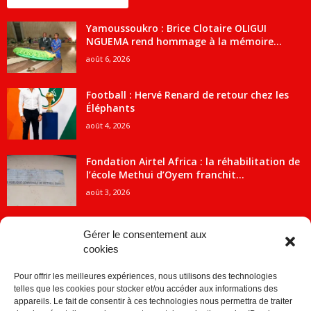
ENCORE PLUS D'ARTICLES
Yamoussoukro : Brice Clotaire OLIGUI
NGUEMA rend hommage à la mémoire...
août 6, 2026
Football : Hervé Renard de retour chez les
Éléphants
août 4, 2026
Fondation Airtel Africa : la réhabilitation de
l’école Methui d’Oyem franchit...
août 3, 2026
Gérer le consentement aux
cookies
CATÉGORIE POPULAIRE
Pour offrir les meilleures expériences, nous utilisons des technologies
5707
ACTUALITES
telles que les cookies pour stocker et/ou accéder aux informations des
2091
Economie
appareils. Le fait de consentir à ces technologies nous permettra de traiter