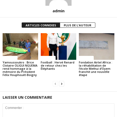
admin
ARTICLES CONNEXES
PLUS DE L'AUTEUR
Politique
Politique
Politique
Yamoussoukro : Brice
Football : Hervé Renard
Fondation Airtel Africa :
Clotaire OLIGUI NGUEMA
de retour chez les
la réhabilitation de
rend hommage à la
Éléphants
l’école Methui d’Oyem
mémoire du Président
franchit une nouvelle
Félix Houphouët-Boigny
étape
LAISSER UN COMMENTAIRE