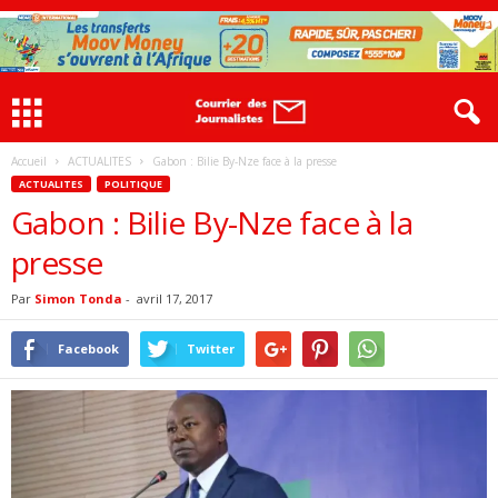
Accueil
ACTUALITES
Gabon : Bilie By-Nze face à la presse
ACTUALITES
POLITIQUE
Gabon : Bilie By-Nze face à la
presse
Par
Simon Tonda
-
avril 17, 2017
Facebook
Twitter