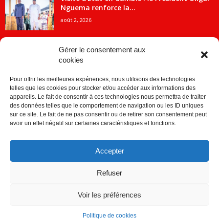
Nguema renforce la...
août 2, 2026
Gérer le consentement aux
cookies
CATÉGORIE POPULAIRE
Pour offrir les meilleures expériences, nous utilisons des technologies
5707
ACTUALITES
telles que les cookies pour stocker et/ou accéder aux informations des
2091
Economie
appareils. Le fait de consentir à ces technologies nous permettra de traiter
des données telles que le comportement de navigation ou les ID uniques
1839
Politique
sur ce site. Le fait de ne pas consentir ou de retirer son consentement peut
avoir un effet négatif sur certaines caractéristiques et fonctions.
882
Société
859
Sport
Accepter
280
Education
256
Environnement
Refuser
Voir les préférences
Politique de cookies
© © Copyright 2014 - CDJ Médias - tous droits reservés