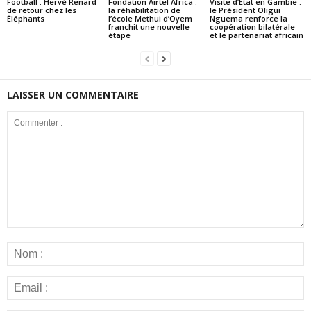
Football : Hervé Renard
Fondation Airtel Africa :
Visite d’État en Gambie :
de retour chez les
la réhabilitation de
le Président Oligui
Éléphants
l’école Methui d’Oyem
Nguema renforce la
franchit une nouvelle
coopération bilatérale
étape
et le partenariat africain
LAISSER UN COMMENTAIRE