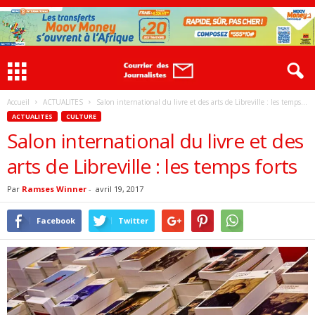
Accueil
ACTUALITES
Salon international du livre et des arts de Libreville : les temps...
ACTUALITES
CULTURE
Salon international du livre et des
arts de Libreville : les temps forts
Par
Ramses Winner
-
avril 19, 2017
Facebook
Twitter