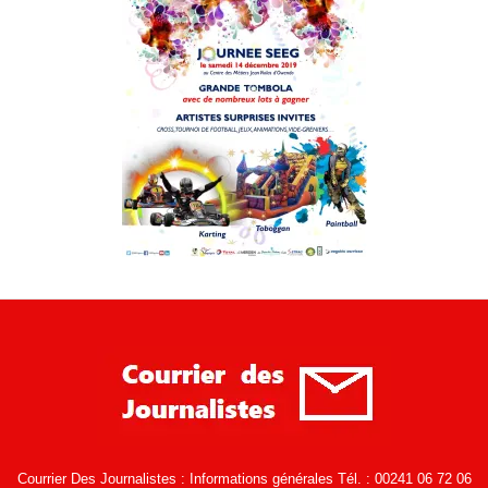
Courrier Des Journalistes : Informations générales Tél. : 00241 06 72 06