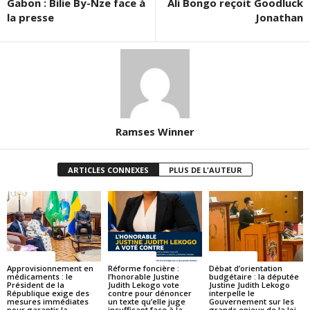
Gabon : Bilie By-Nze face à
Ali Bongo reçoit Goodluck
la presse
Jonathan
Ramses Winner
ARTICLES CONNEXES
PLUS DE L'AUTEUR
ACTUALITES
ACTUALITES
ACTUALITES
Approvisionnement en
Réforme foncière :
Débat d’orientation
médicaments : le
l’honorable Justine
budgétaire : la députée
Président de la
Judith Lekogo vote
Justine Judith Lekogo
République exige des
contre pour dénoncer
interpelle le
mesures immédiates
un texte qu’elle juge
Gouvernement sur les
pour garantir la
insuffisant face à la
grands enjeux de la loi