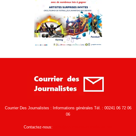
Courrier Des Journalistes : Informations générales Tél. : 00241 06 72 06
06
Contactez-nous:
infos@courrierdesjournalistes.net