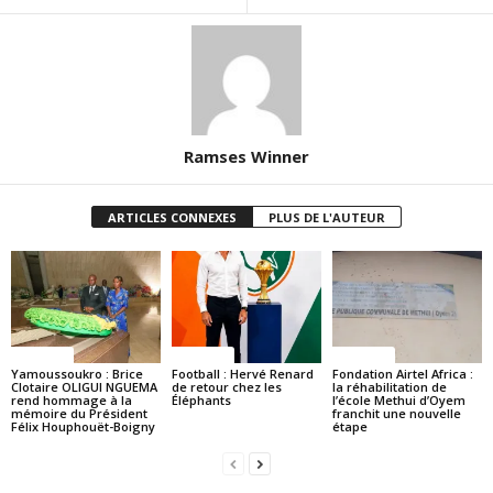
Ramses Winner
ARTICLES CONNEXES
PLUS DE L'AUTEUR
Politique
Politique
Politique
Yamoussoukro : Brice
Football : Hervé Renard
Fondation Airtel Africa :
Clotaire OLIGUI NGUEMA
de retour chez les
la réhabilitation de
rend hommage à la
Éléphants
l’école Methui d’Oyem
mémoire du Président
franchit une nouvelle
Félix Houphouët-Boigny
étape