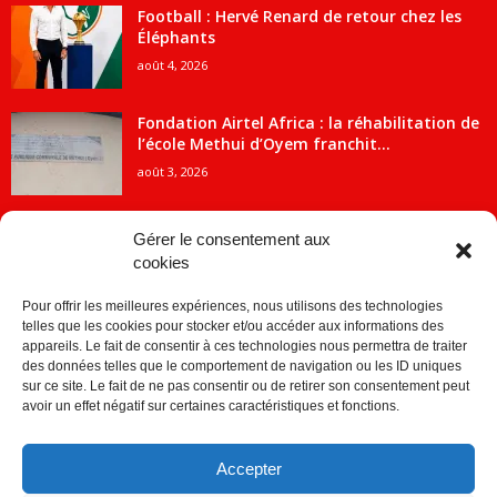
Football : Hervé Renard de retour chez les
Éléphants
août 4, 2026
Fondation Airtel Africa : la réhabilitation de
l’école Methui d’Oyem franchit...
août 3, 2026
Gérer le consentement aux
cookies
CATÉGORIE POPULAIRE
Pour offrir les meilleures expériences, nous utilisons des technologies
5707
ACTUALITES
telles que les cookies pour stocker et/ou accéder aux informations des
2091
Economie
appareils. Le fait de consentir à ces technologies nous permettra de traiter
des données telles que le comportement de navigation ou les ID uniques
1840
Politique
sur ce site. Le fait de ne pas consentir ou de retirer son consentement peut
avoir un effet négatif sur certaines caractéristiques et fonctions.
882
Société
859
Sport
Accepter
280
Education