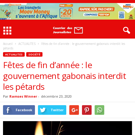
Accueil
ACTUALITES
Fêtes de fin d’année : le gouvernement gabonais interdit les
pétards
ACTUALITES
SOCIÉTÉ
Fêtes de fin d’année : le
gouvernement gabonais interdit
les pétards
Par
Ramses Winner
-
décembre 23, 2020
Facebook
Twitter