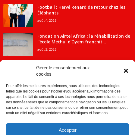
Football : Hervé Renard de retour chez les
Éléphants
août 4, 2026
Fondation Airtel Africa : la réhabilitation de
l’école Methui d’Oyem franchit...
août 3, 2026
Gérer le consentement aux
cookies
CATÉGORIE POPULAIRE
Pour offrir les meilleures expériences, nous utilisons des technologies
5707
ACTUALITES
telles que les cookies pour stocker et/ou accéder aux informations des
2091
Economie
appareils. Le fait de consentir à ces technologies nous permettra de traiter
des données telles que le comportement de navigation ou les ID uniques
1840
Politique
sur ce site. Le fait de ne pas consentir ou de retirer son consentement peut
avoir un effet négatif sur certaines caractéristiques et fonctions.
882
Société
859
Sport
Accepter
280
Education