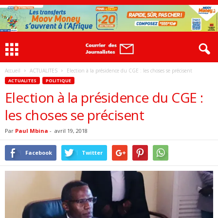
Accueil
ACTUALITES
Election à la présidence du CGE : les choses se précisent
ACTUALITES
POLITIQUE
Election à la présidence du CGE :
les choses se précisent
Par
Paul Mbina
-
avril 19, 2018
Facebook
Twitter