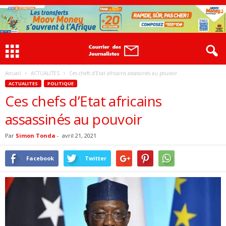
Accueil
ACTUALITES
Ces chefs d’Etat africains assassinés au pouvoir
ACTUALITES
POLITIQUE
Ces chefs d’Etat africains
assassinés au pouvoir
Par
Simon Tonda
-
avril 21, 2021
Facebook
Twitter