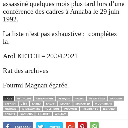
assassiné quelques mois plus tard lors d’une
conférence des cadres à Annaba le 29 juin
1992.
La liste n’est pas exhaustive ; complétez
la.
Arol KETCH – 20.04.2021
Rat des archives
Fourmi Magnan égarée
TAGS
ABDALLAH
ABDÉREMANE
AFRIQUE
AHMED
ASSASSINÉS
BOUDIAF
CYPRIEN
DÉBY
KABILA
KADAFI
MARIEN
MOHAMED
MOUAMMAR
NGOUABI
NTARYAMIRA
POLITIQUE
POUVOIR
PRÉSIDENTS
RICHARD
SADATE
SANKARA
TOLBERT
WILLIAM
Facebook
Twitter