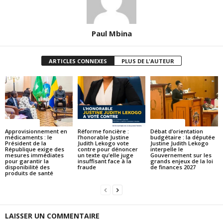
Paul Mbina
ARTICLES CONNEXES
PLUS DE L'AUTEUR
ACTUALITES
ACTUALITES
ACTUALITES
Approvisionnement en
Réforme foncière :
Débat d’orientation
médicaments : le
l’honorable Justine
budgétaire : la députée
Président de la
Judith Lekogo vote
Justine Judith Lekogo
République exige des
contre pour dénoncer
interpelle le
mesures immédiates
un texte qu’elle juge
Gouvernement sur les
pour garantir la
insuffisant face à la
grands enjeux de la loi
disponibilité des
fraude
de finances 2027
produits de santé
LAISSER UN COMMENTAIRE