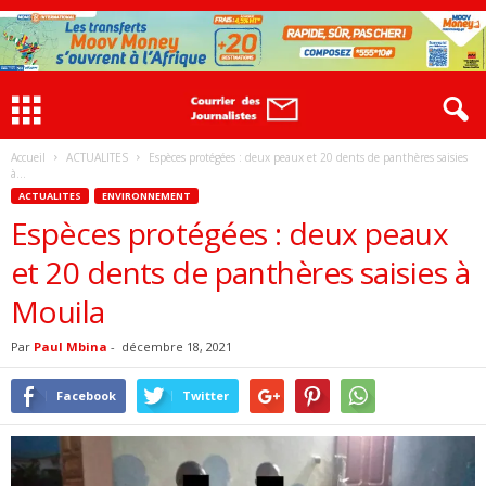
Accueil
ACTUALITES
Espèces protégées : deux peaux et 20 dents de panthères saisies
à...
ACTUALITES
ENVIRONNEMENT
Espèces protégées : deux peaux
et 20 dents de panthères saisies à
Mouila
Par
Paul Mbina
-
décembre 18, 2021
Facebook
Twitter