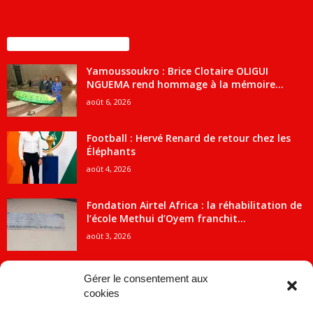
ENCORE PLUS D'ARTICLES
Yamoussoukro : Brice Clotaire OLIGUI
NGUEMA rend hommage à la mémoire...
août 6, 2026
Football : Hervé Renard de retour chez les
Éléphants
août 4, 2026
Fondation Airtel Africa : la réhabilitation de
l’école Methui d’Oyem franchit...
août 3, 2026
Gérer le consentement aux
cookies
CATÉGORIE POPULAIRE