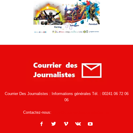
Courrier Des Journalistes : Informations générales Tél. : 00241 06 72 06
06
Contactez-nous:
infos@courrierdesjournalistes.net