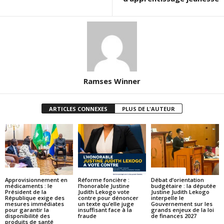
Ramses Winner
ARTICLES CONNEXES
PLUS DE L'AUTEUR
ACTUALITES
ACTUALITES
ACTUALITES
Approvisionnement en
Réforme foncière :
Débat d’orientation
médicaments : le
l’honorable Justine
budgétaire : la députée
Président de la
Judith Lekogo vote
Justine Judith Lekogo
République exige des
contre pour dénoncer
interpelle le
mesures immédiates
un texte qu’elle juge
Gouvernement sur les
pour garantir la
insuffisant face à la
grands enjeux de la loi
disponibilité des
fraude
de finances 2027
produits de santé