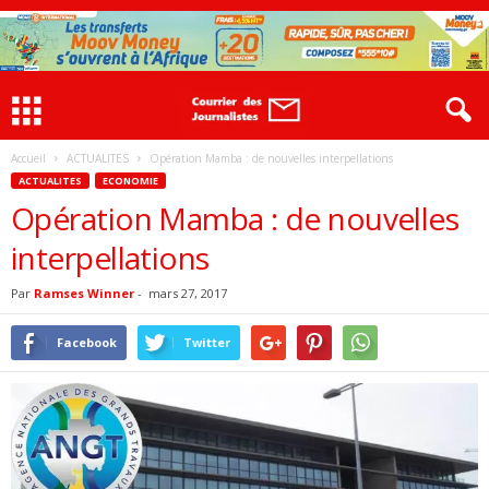
Accueil
ACTUALITES
Opération Mamba : de nouvelles interpellations
ACTUALITES
ECONOMIE
Opération Mamba : de nouvelles
interpellations
Par
Ramses Winner
-
mars 27, 2017
Facebook
Twitter